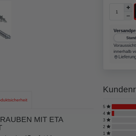
Versandp
Stan
Voraussicht
innerhalb v
Lieferun
Kundenr
duktsicherheit
5
4
RAUBEN MIT ETA
3
T
2
1