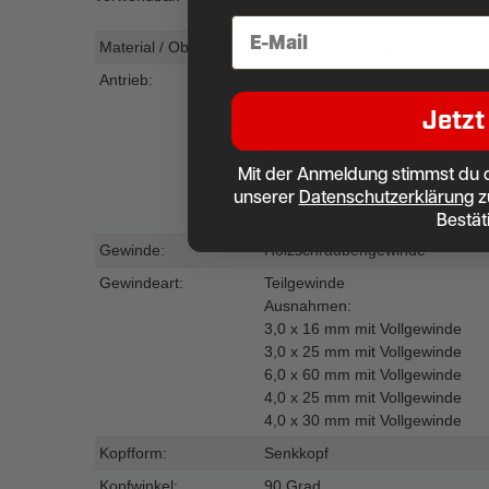
E-Mail
Material / Oberfläche:
Hell verzinkter Stahl, frei von 
Antrieb:
Torx (TX) Innensechsrund
3,5 mm Gewindedurchmesser: 
Jetzt
4,0 mm Gewindedurchmesser: 
4,5 mm Gewindedurchmesser: 
Mit der Anmeldung stimmst du 
5,0 mm Gewindedurchmesser: 
unserer
Datenschutzerklärung
z
6 mm Gewindedurchmesser: TX
Bestät
8 mm Gewindedurchmesser: TX
Gewinde:
Holzschraubengewinde
Gewindeart:
Teilgewinde
Ausnahmen:
3,0 x 16 mm mit Vollgewinde
3,0 x 25 mm mit Vollgewinde
6,0 x 60 mm mit Vollgewinde
4,0 x 25 mm mit Vollgewinde
4,0 x 30 mm mit Vollgewinde
Kopfform:
Senkkopf
Kopfwinkel:
90 Grad