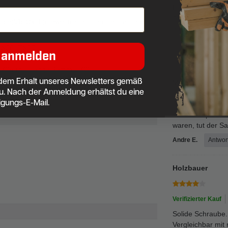
Ich bin Dachdec
Auf der suche nac
Chrom(VI)-Oxid (umweltfreundliche Herstellung)
gelandet.
TX20, TX15
Jetzt Baue ich m
 anmelden
TX20
benötigten Schra
TX25 (bis Länge 35mm TX20)
dem Erhalt unseres Newsletters gemäß
TX25
Meiner Meinung n
u. Nach der Anmeldung erhältst du eine
30
Fischer Schraube
igungs-E-Mail.
40
Wirklich top ! U
waren, tut der S
Andre E.
Antwor
Holzbauer
Verifizierter Kauf
Solide Schraube.
Vergleichbar mit 