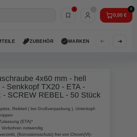
0
0
0,00 €
Merkliste
0,00 €
➜
➜
TEILE
ZUBEHÖR
MARKEN
AKTIONEN
schraube 4x60 mm - hell
t - Senkkopf TX20 - ETA -
ix - SCREW REBEL - 50 Stück
pitze, Reibteil ( bei Großverpackung ), Unterkopf-
srippen
Zulassung (ETA)*
n Vorbohren notwendig
 verzinkt, (Korrosionsschutz) frei von Chrom(VI)-