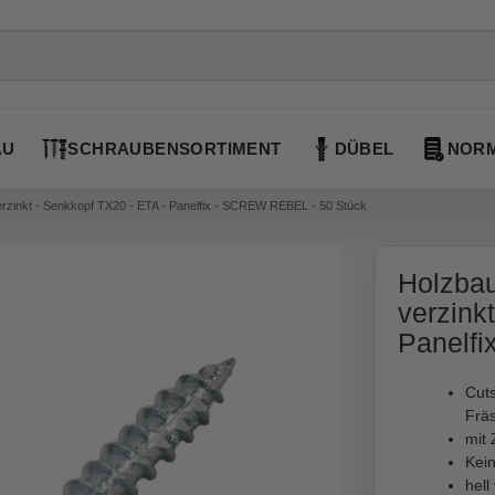
AU
SCHRAUBENSORTIMENT
DÜBEL
NORM
rzinkt - Senkkopf TX20 - ETA - Panelfix - SCREW REBEL - 50 Stück
Holzbau
verzink
Panelf
Cuts
Frä
mit 
Kei
hell