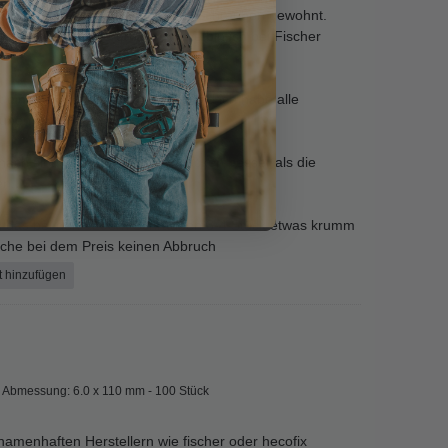
ker und den Umgang mit Würth Schrauben gewohnt.
h einer Günstigeren alternative bin ich bei Fischer
it einem Freund sein Dach um und ich habe alle
uben Von Screw Rebel bestellt.
ach sind sie sogar noch ein Ticken besser als die
n..
nd das bei den 120ern Schrauben 3-4 Stück etwas krumm
ache bei dem Preis keinen Abbruch
t hinzufügen
Abmessung: 6.0 x 110 mm - 100 Stück
namenhaften Herstellern wie fischer oder hecofix