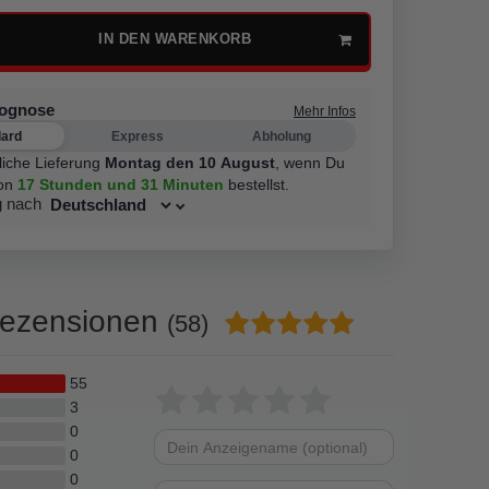
IN DEN WARENKORB
rognose
Mehr Infos
dard
Express
Abholung
liche Lieferung
Montag den 10 August
,
wenn Du
on
17 Stunden
und 31 Minuten
bestellst.
g nach
ezensionen
(58)
55
Bewertungssterne
1
2
3
4
5
3
0
von
von
von
von
von
0
Dein
Platzhalter
5
5
5
5
5
0