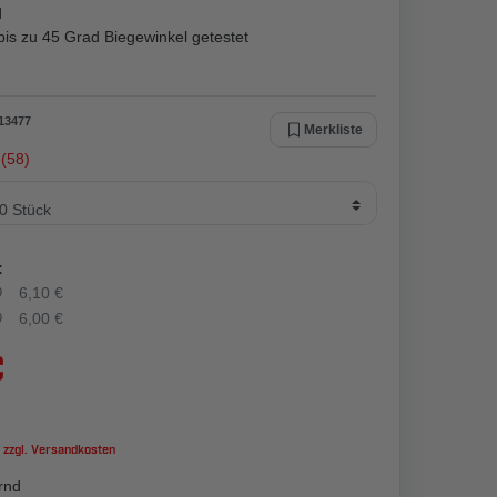
d
bis zu 45 Grad Biegewinkel getestet
13477
Merkliste
(58)
:
0
6,10 €
0
6,00 €
€
 zzgl.
Versandkosten
rnd