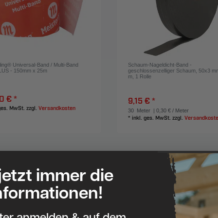
ling® Universal-Band / Multi-Band
Schaum-Nageldicht-Band -
LUS - 150mm x 25m
geschlossenzelliger Schaum, 50x3 m
m, 1 Rolle
0 € *
9,15 € *
 ges. MwSt.
zzgl.
Versandkosten
30
Meter
| 0,30 € / Meter
*
inkl. ges. MwSt.
zzgl.
Versandkost
nder?
 jetzt immer die
enbereich für dauerhaft sichere Übergänge, Abdichtungen und Anschlü
nformationen!
 aus. In dieser Kategorie finden Sie hochwertige Firstrollen, Anschlu
tter anmelden & auf dem