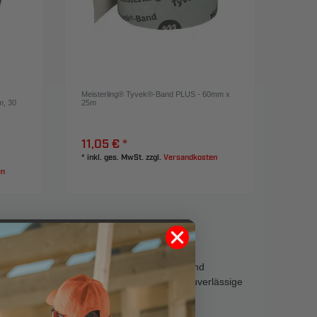
Meisterling® Tyvek®-Band PLUS - 60mm x
m, 30
25m
11,05 € *
*
inkl. ges. MwSt.
zzgl.
Versandkosten
en
sse. Sie schützen vor Wind, Feuchtigkeit und
ssbänder sowie Nageldichtbänder für eine zuverlässige