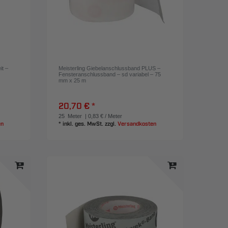
t –
Meisterling Giebelanschlussband PLUS –
Fensteranschlussband – sd variabel – 75
mm x 25 m
20,70 € *
25
Meter
| 0,83 € / Meter
en
*
inkl. ges. MwSt.
zzgl.
Versandkosten