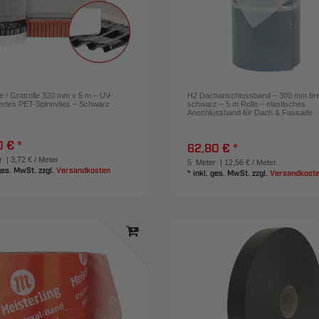
lle / Gratrolle 320 mm x 5 m – UV-
H2 Dachanschlussband – 300 mm brei
siertes PET-Spinnvlies – Schwarz
schwarz – 5 m Rolle – elastisches
Anschlussband für Dach & Fassade
0 € *
62,80 € *
r
| 3,72 € / Meter
5
Meter
| 12,56 € / Meter
 ges. MwSt.
zzgl.
Versandkosten
*
inkl. ges. MwSt.
zzgl.
Versandkost