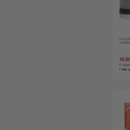
ÜBERNEHMEN
Firstro
stabili
18,6
5
Mete
*
inkl.