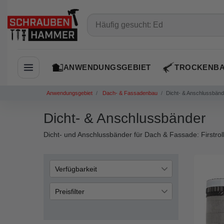
ANWENDUNGSGEBIET
TROCKENB
Navigation öffnen
Anwendungsgebiet
Dach- & Fassadenbau
Dicht- & Anschlussbänd
Dicht- & Anschlussbänder
Dicht- und Anschlussbänder für Dach & Fassade: Firstrol
Verfügbarkeit
auf Lager
6
Preisfilter
€
―
€