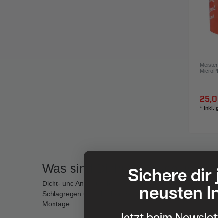
Meister
MicroP
25,0
*
inkl.
Was sind Dicht- & Anschlussbä
Sichere dir
Dicht- und Anschlussbänder sorgen im Dach- und Fassad
neusten I
Schlagregen und gleichen Bewegungen in der Konstruktion
Montage.
Jetzt beim Newsle