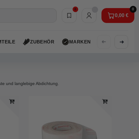
0
0
0,00 €
Merkliste
0,00 €
➜
➜
TEILE
ZUBEHÖR
MARKEN
AKTIONEN
ste und langlebige Abdichtung.