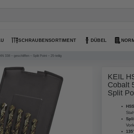
AU
SCHRAUBENSORTIMENT
DÜBEL
NORM
 338 – geschliffen – Split Point – 25-teilig
KEIL HS
Cobalt 
Split Po
HSS
Stah
Spli
Vor
135