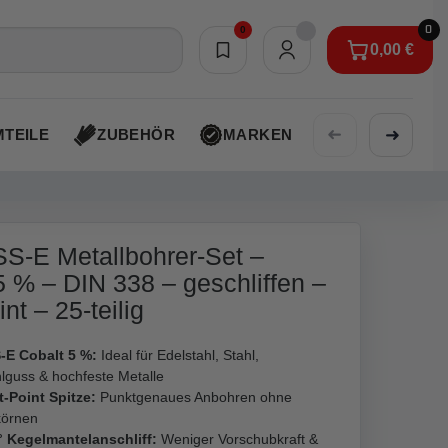
0
0
0,00 €
Merkliste
0,00 €
➜
➜
TEILE
ZUBEHÖR
MARKEN
AKTIONEN
S-E Metallbohrer-Set –
5 % – DIN 338 – geschliffen –
int – 25-teilig
-E Cobalt 5 %:
Ideal für Edelstahl, Stahl,
lguss & hochfeste Metalle
t-Point Spitze:
Punktgenaues Anbohren ohne
körnen
° Kegelmantelanschliff:
Weniger Vorschubkraft &