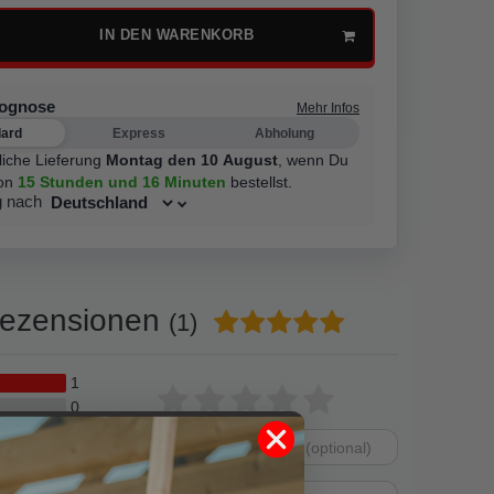
IN DEN WARENKORB
rognose
Mehr Infos
dard
Express
Abholung
liche Lieferung
Montag den 10 August
,
wenn Du
on
15 Stunden
und 16 Minuten
bestellst.
g nach
ezensionen
(1)
1
Bewertungssterne
1
2
3
4
5
0
0
von
von
von
von
von
0
Dein
Platzhalter
5
5
5
5
5
0