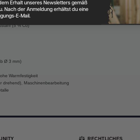
dem Erhalt unseres Newsletters gemäß
u. Nach der Anmeldung erhältst du eine
igungs-E-Mail.
sstahl (5 % Co)
(ab Ø 3 mm)
 hohe Warmfestigkeit
r drehend), Maschinenbearbeitung
talle
UNITY
RECHTLICHES