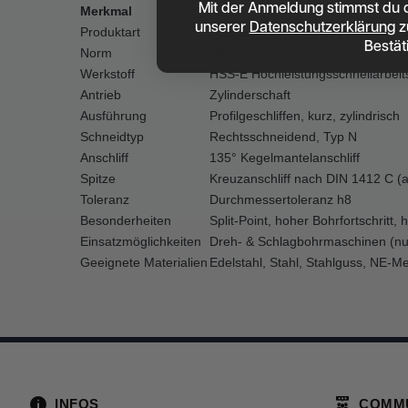
Mit der Anmeldung stimmst du 
Merkmal
Wert
unserer
Datenschutzerklärung
z
Produktart
HSS-E Metallbohrer-Set (Cobalt)
Bestät
Norm
DIN 338
Werkstoff
HSS-E Hochleistungsschnellarbeit
Antrieb
Zylinderschaft
Ausführung
Profilgeschliffen, kurz, zylindrisch
Schneidtyp
Rechtsschneidend, Typ N
Anschliff
135° Kegelmantelanschliff
Spitze
Kreuzanschliff nach DIN 1412 C 
Toleranz
Durchmessertoleranz h8
Besonderheiten
Split-Point, hoher Bohrfortschritt,
Einsatzmöglichkeiten
Dreh- & Schlagbohrmaschinen (nu
Geeignete Materialien
Edelstahl, Stahl, Stahlguss, NE-Me
INFOS
COMM