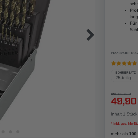
schn
Prof
lang
Für
Sch
Produkt-ID:
182
-
BOHRERSATZ
UVP 85,75 €
49,90
Inhalt
1
Stück
* inkl. ges. MwSt.
mehr als
100