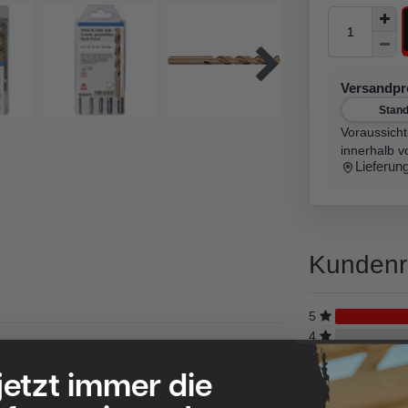
Versandp
Stan
Voraussicht
innerhalb v
Lieferun
Kundenr
5
4
t professionelle Hochleistungsbohrer für
3
 jetzt immer die
ochfesten Werkstoffen. Durch den
5-%igen
2
ine sehr hohe Warmfestigkeit und eignen sich
1