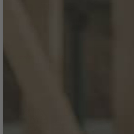
UNSERE VERSANDARTEN
Standardversand
Expressversand
Selbstabholung
© 2014–2026 SCHRAUBEN-HAMMER Shop | INTRA-TEC GmbH. Alle
Rechte vorbehalten.