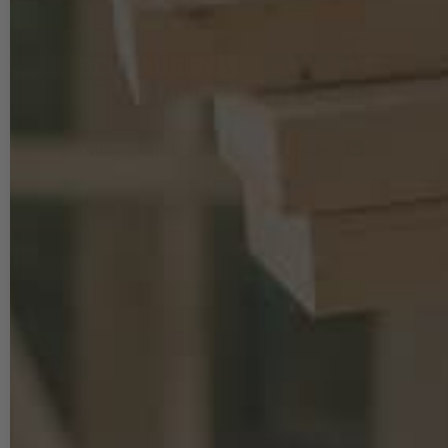
Onlineshops der INTRA-TEC GmbH
Stegerwaldstraße 1b & 1d, 51427 Bergisch Gladbach
Öffnungs- & Abholzeiten: Mo-Do 08:00–13:00 & 13:30–16:00 Uhr, Fr
08:00–13:00 & 13:30–14:45 Uhr
Telefonischer Kundenservice: Mo-Do 09:30–13:00 & 13:30–16:00 Uhr,
Fr 09:30–13:00 & 13:30–14:45 Uhr
Telefon:
02204 910 980
Zusätzlicher Service: E-Mail-Support an 7 Tagen pro Woche mit
Antwortzeit unter 24 Stunden
E-Mail:
service@schrauben-hammer.de
UNSERE ZAHLUNGSARTEN