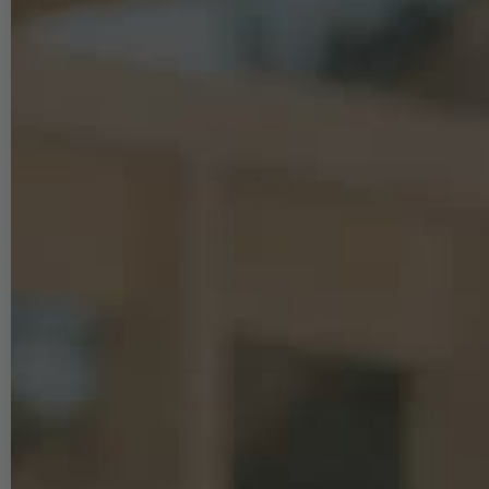
DIN 6923 Sechskantmutter mit Flansch und
Sperrverzahnung, Edelstahl A2, M3, SW6, 500
Stück
13,75 € *
1
Paket
ARTIKEL ANZEIGEN
*
inkl. ges. MwSt.
zzgl.
Versandkosten
Solar-Dachhaken Edelstahl A2 Vario – 3-fach
verstellbar – Stiel 5 mm – 140 × 56 × 5/5 mm –
vormontiert
8,25 € *
IN DEN WARENKORB
*
inkl. ges. MwSt.
zzgl.
Versandkosten
Solar-Dachhaken Edelstahl A2 Vario – 3-fach
verstellbar – Stiel 6 mm – 140 × 56 × 5/6 mm –