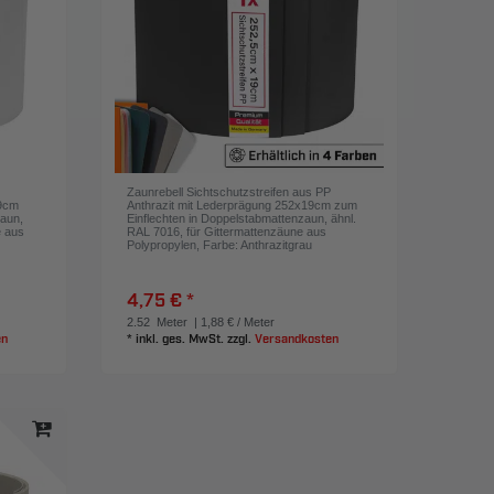
P
Zaunrebell Sichtschutzstreifen aus PP
19cm
Anthrazit mit Lederprägung 252x19cm zum
zaun,
Einflechten in Doppelstabmattenzaun, ähnl.
e aus
RAL 7016, für Gittermattenzäune aus
Polypropylen
, Farbe: Anthrazitgrau
4,75 € *
2.52
Meter
| 1,88 € / Meter
en
*
inkl. ges. MwSt.
zzgl.
Versandkosten