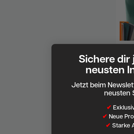
Zaun-Si
252x19
Sichere dir
Gitterm
neusten I
4,49
2.52
Me
*
inkl.
Jetzt beim Newsle
neusten 
✔
Exklusi
✔
Neue Pro
✔
Starke 