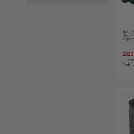
ÜBERNEHMEN
PVC (Polyvinylchlorid)
4
Fleece
2
Befesti
Stück -
Doppels
2,00
1
Pake
*
inkl.