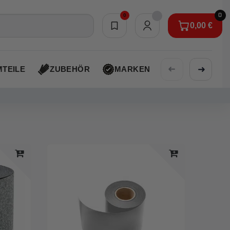
0
0
0,00 €
Merkliste
0,00 €
➜
➜
TEILE
ZUBEHÖR
MARKEN
AKTIONEN