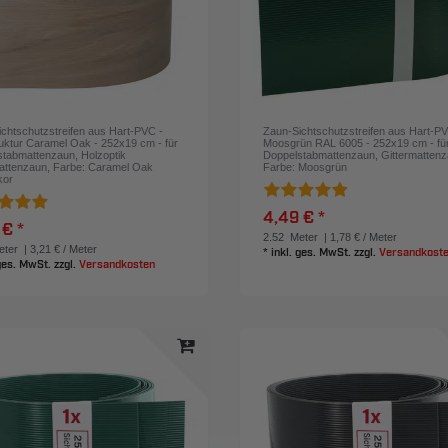
chtschutzstreifen aus Hart-PVC -
Zaun-Sichtschutzstreifen aus Hart-PV
uktur Caramel Oak - 252x19 cm - für
Moosgrün RAL 6005 - 252x19 cm - fü
tabmattenzaun, Holzoptik
Doppelstabmattenzaun, Gittermatten
attenzaun
, Farbe: Caramel Oak
Farbe: Moosgrün
kor
4,49 € *
 € *
2.52
Meter
| 1,78 € / Meter
ter
| 3,21 € / Meter
*
inkl. ges. MwSt.
zzgl.
Versandkost
 ges. MwSt.
zzgl.
Versandkosten