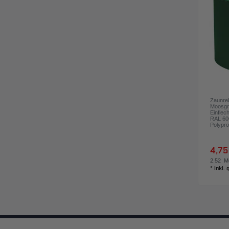
Zaunreb
Moosgr
Einflec
RAL 600
Polypro
4,75
2.52
Me
*
inkl.