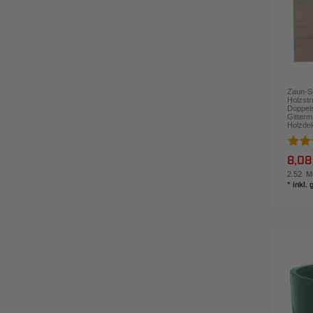
Zaun-Si
Holzstr
Doppels
Gitterm
Holzde
8,08
2.52
Me
*
inkl.