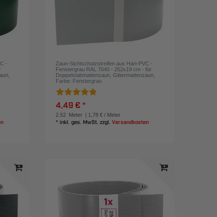
C -
Zaun-Sichtschutzstreifen aus Hart-PVC -
r
Fenstergrau RAL 7040 - 252x19 cm - für
zaun
,
Doppelstabmattenzaun, Gittermattenzaun
,
Farbe: Fenstergrau
4,49 € *
2.52
Meter
| 1,78 € / Meter
en
*
inkl. ges. MwSt.
zzgl.
Versandkosten