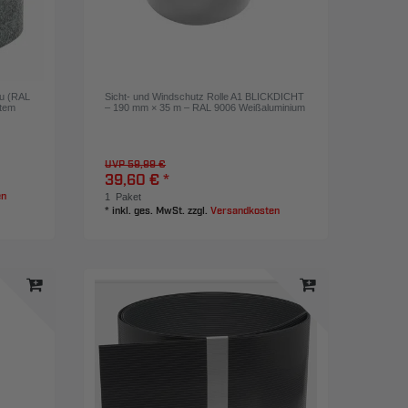
au (RAL
Sicht- und Windschutz Rolle A1 BLICKDICHT
ltem
– 190 mm × 35 m – RAL 9006 Weißaluminium
UVP 59,99 €
39,60 € *
1
Paket
en
*
inkl. ges. MwSt.
zzgl.
Versandkosten