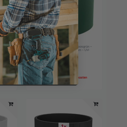
zitgrau
Zaun-Sichtschutzstreifen PP – Moosgrün –
– UV-
Lederoptik – matt – 26 m × 190 mm – UV-
beständig
, Farbe: Moosgrün
46,95 € *
26
Meter
| 1,81 € / Meter
en
*
inkl. ges. MwSt.
zzgl.
Versandkosten