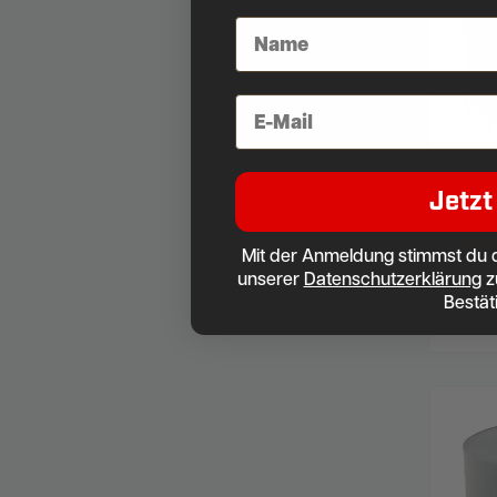
Namenseingabe
E-Mail
Zaun-Si
Jetzt
RAL 70
Doppel
Farbe: 
Mit der Anmeldung stimmst du 
unserer
Datenschutzerklärung
z
4,49
Bestät
2.52
Me
*
inkl.