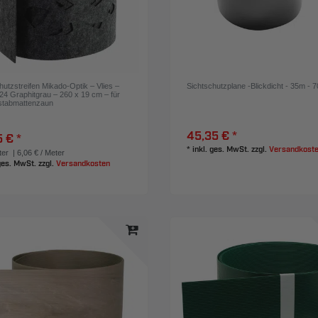
hutzstreifen Mikado-Optik – Vlies –
Sichtschutzplane -Blickdicht - 35m - 
4 Graphitgrau – 260 x 19 cm – für
stabmattenzaun
45,35 € *
5 € *
*
inkl. ges. MwSt.
zzgl.
Versandkost
er
| 6,06 € / Meter
 ges. MwSt.
zzgl.
Versandkosten