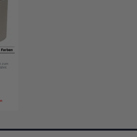
P
m zum
ähnl.
en