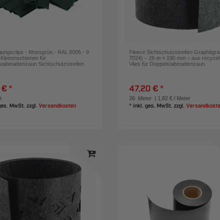
gungsclips - Mossgrün - RAL 6005 - 9
Fleece Sichtschutzstreifen Graphitgr
 Klemmschienen für
7024) – 26 m × 190 mm – aus recyce
tabmattenzaun Sichtschutzstreifen
Vlies für Doppelstabmattenzaun
 € *
47,20 € *
t
26
Meter
| 1,82 € / Meter
 ges. MwSt.
zzgl.
Versandkosten
*
inkl. ges. MwSt.
zzgl.
Versandkost