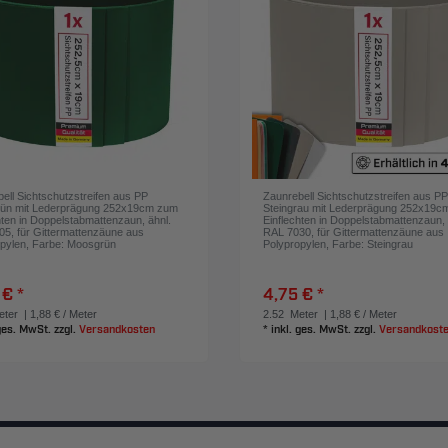
ell Sichtschutzstreifen aus PP
Zaunrebell Sichtschutzstreifen aus P
ün mit Lederprägung 252x19cm zum
Steingrau mit Lederprägung 252x19c
hten in Doppelstabmattenzaun, ähnl.
Einflechten in Doppelstabmattenzaun, 
5, für Gittermattenzäune aus
RAL 7030, für Gittermattenzäune aus
pylen
, Farbe: Moosgrün
Polypropylen
, Farbe: Steingrau
 € *
4,75 € *
ter
| 1,88 € / Meter
2.52
Meter
| 1,88 € / Meter
 ges. MwSt.
zzgl.
Versandkosten
*
inkl. ges. MwSt.
zzgl.
Versandkost