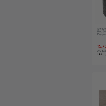
Sichtsc
RAL 702
Doppel
15,7
2.6
Met
*
inkl.