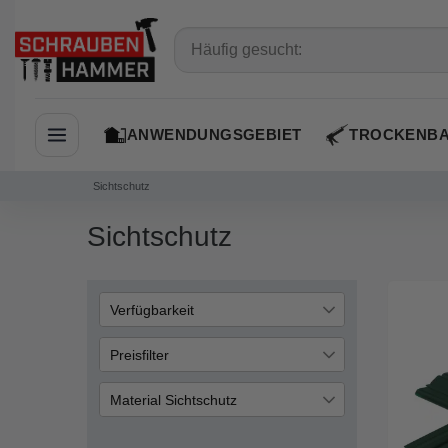
ANWENDUNGSGEBIET
TROCKENB
Navigation öffnen
Sichtschutz
Sichtschutz
Verfügbarkeit
auf Lager
20
Preisfilter
Material Sichtschutz
€
―
€
PP (Polypropylen )
12