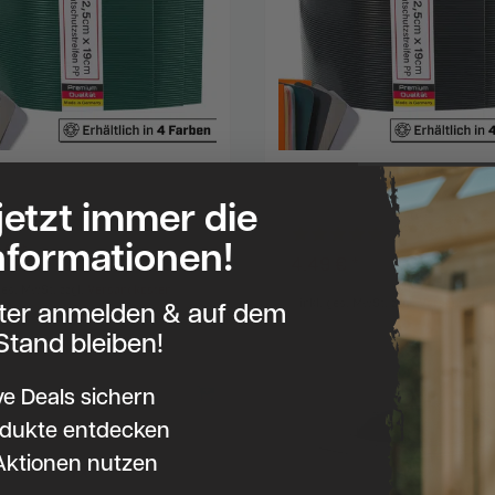
chtschutzstreifen aus PP grün
Zaun-Sichtschutzstreifen aus PP Anth
 cm für Doppelstabmattenzaun,
RAL 7016 252x19 cm für
 jetzt immer die
attenzaun
, Farbe: Moosgrün
Doppelstabmattenzaun, Gittermatten
Farbe: Anthrazitgrau
nformationen!
 € *
4,49 € *
ter
| 1,78 € / Meter
2.52
Meter
| 1,78 € / Meter
 ges. MwSt.
zzgl.
Versandkosten
tter anmelden & auf dem
*
inkl. ges. MwSt.
zzgl.
Versandkost
Stand bleiben!
ve Deals sichern
dukte entdecken
Aktionen nutzen