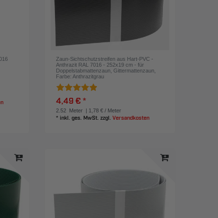
7016
Zaun-Sichtschutzstreifen aus Hart-PVC -
Anthrazit RAL 7016 - 252x19 cm - für
Doppelstabmattenzaun, Gittermattenzaun
,
Farbe: Anthrazitgrau
4,49 € *
en
2.52
Meter
| 1,78 € / Meter
*
inkl. ges. MwSt.
zzgl.
Versandkosten