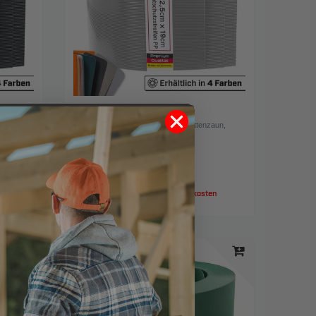
razit
Zaun-Sichtschutzstreifen aus PP
Fenstergrau 252x19 cm für
zaun
,
Doppelstabmattenzaun, Gittermattenzaun
,
Farbe: Fenstergrau
4,49 € *
2.52
Meter
| 1,78 € / Meter
en
*
inkl. ges. MwSt.
zzgl.
Versandkosten