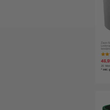
Zaun-Si
Lederop
beständ
46,9
26
Met
*
inkl.