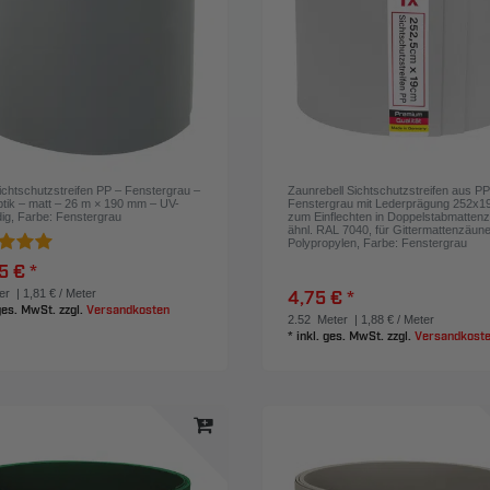
chtschutzstreifen PP – Fenstergrau –
Zaunrebell Sichtschutzstreifen aus P
tik – matt – 26 m × 190 mm – UV-
Fenstergrau mit Lederprägung 252x
ig
, Farbe: Fenstergrau
zum Einflechten in Doppelstabmatten
ähnl. RAL 7040, für Gittermattenzäun
Polypropylen
, Farbe: Fenstergrau
5 € *
er
| 1,81 € / Meter
4,75 € *
 ges. MwSt.
zzgl.
Versandkosten
2.52
Meter
| 1,88 € / Meter
*
inkl. ges. MwSt.
zzgl.
Versandkost