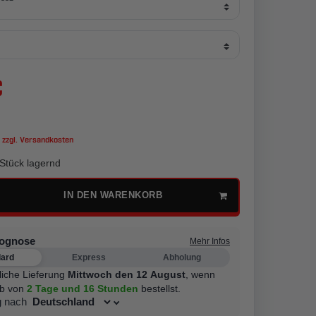
€
 zzgl.
Versandkosten
Stück lagernd
IN DEN WARENKORB
rognose
Mehr Infos
dard
Express
Abholung
liche Lieferung
Mittwoch den 12 August
,
wenn
lb von
2 Tage
und 16 Stunden
bestellst.
g nach