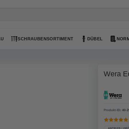
AU
SCHRAUBENSORTIMENT
DÜBEL
NORM
Wera Ed
Produkt-ID:
40
-
2
ANTRIEB / GRÖ