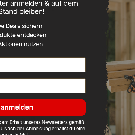
tter anmelden & auf dem
 haben können. Durch den Einsatz von
Stand bleiben!
e Abrieb verhindert werden.
ve Deals sichern
sehr gut
dukte entdecken
Aktionen nutzen
Verifizierter Kauf
sehr gut
Unbekannt
Antw
Daumen hoch!
Verifizierter Kauf
 anmelden
Super schneller 
Unbekannt
 für Halter nach DIN 3126-D 6,3, ISO 1173
Antw
dem Erhalt unseres Newsletters gemäß
 25, TX 27, TX 30, TX 40
u. Nach der Anmeldung erhältst du eine
igungs-E-Mail.
Bit