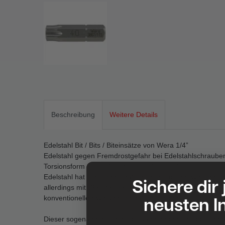
Beschreibung
Weitere Details
Edelstahl Bit / Bits / Biteinsätze von Wera 1/4”
Edelstahl gegen Fremdrostgefahr bei Edelstahlschraube
Torsionsform gegen frühzeitigen Verschleiß
Edelstahl hat die Eigenschaft, nicht zu rosten. Werden 
Sichere dir
allerdings mit Werkzeugen verarbeitet, die aus herkömmli
neusten I
konventionellen Werkzeuge haften bleiben und rosten.
Dieser sogenannte Fremdrost kann neben der optischen 