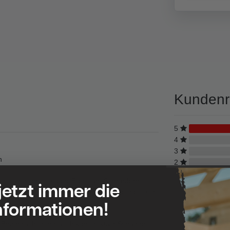
Kundenr
5
4
3
n
2
1
Edelstahlelemente oder Edelstahl-Schrauben
 jetzt immer die
chen Stahl gefertigt sind, kann der Abrieb dieser
nformationen!
Beeinträchtigung auch konstruktive Schäden