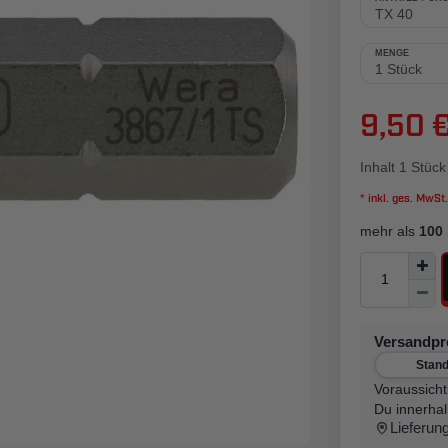
MENGE
9,50 
Inhalt
1
Stück
* inkl. ges. MwSt.
mehr als
100
Versandp
Stan
Voraussicht
Du innerha
Lieferun