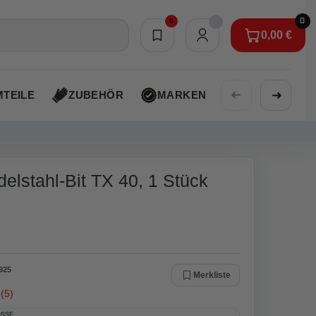
0
0
0,00 €
Merkliste
0,00 €
➜
➜
TEILE
ZUBEHÖR
MARKEN
AKTIONEN
elstahl-Bit TX 40, 1 Stück
925
Merkliste
(5)
SSE