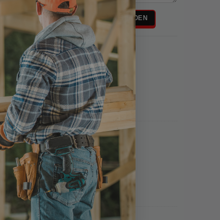
Rezensionstext
REZENSION SENDEN
Menge: 1 Stück
Antrieb / Größe: TX 25
ort hinzufügen
Menge: 1 Stück
Antrieb / Größe: TX 40
Versand und sehr preiswert!
ort hinzufügen