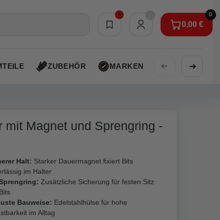
0
0
0,00 €
Merkliste
0,00 €
➜
➜
TEILE
ZUBEHÖR
MARKEN
AKTIONEN
er mit Magnet und Sprengring -
erer Halt:
Starker Dauermagnet fixiert Bits
rlässig im Halter
 Sprengring:
Zusätzliche Sicherung für festen Sitz
Bits
uste Bauweise:
Edelstahlhülse für hohe
stbarkeit im Alltag