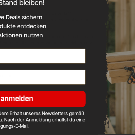
Stand bleiben!
ge geeignet ist.
 für Standard-Bits
sowie einen
1/4"
ve Deals sichern
chraubern und Bohrmaschinen verwendet werden
dukte entdecken
Aktionen nutzen
 mm, 75 mm und 150 mm
kann der Bithalter auch
esonders die längeren Varianten erleichtern das
aschinen
 anmelden
dem Erhalt unseres Newsletters gemäß
u. Nach der Anmeldung erhältst du eine
igungs-E-Mail.