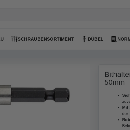
AU
SCHRAUBENSORTIMENT
DÜBEL
NORM
Bithalt
50mm
Sich
zuve
Mit
der 
Rob
Bela