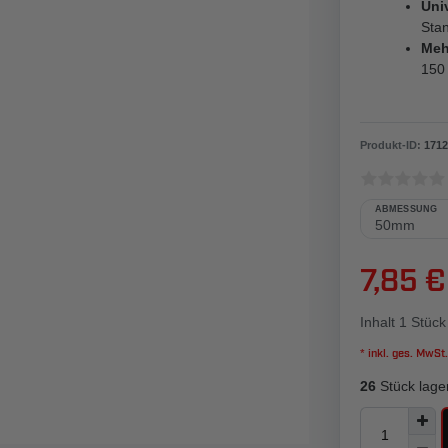
Uni
Stan
Meh
150
Produkt-ID:
1712
ABMESSUNG
7,85 €
Inhalt
1
Stück
* inkl. ges. MwSt.
26
Stück lage