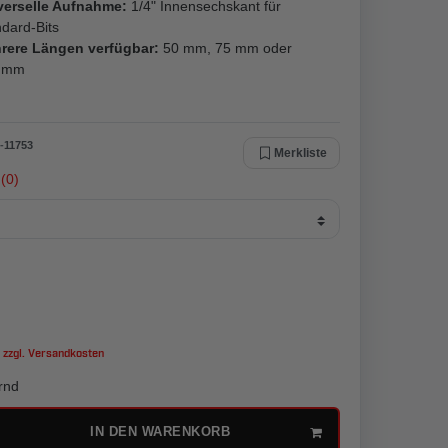
verselle Aufnahme:
1/4" Innensechskant für
dard-Bits
rere Längen verfügbar:
50 mm, 75 mm oder
 mm
-
11753
Merkliste
(0)
 zzgl.
Versandkosten
rnd
IN DEN WARENKORB