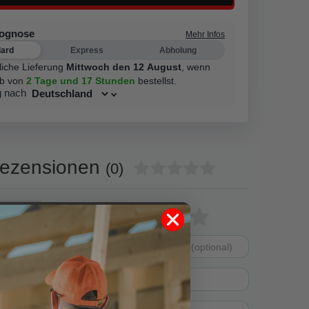
rognose
Mehr Infos
dard
Express
Abholung
liche Lieferung
Mittwoch den 12 August
,
wenn
lb von
2 Tage
und 17 Stunden
bestellst.
g nach
ezensionen
(0)
0
Bewertungssterne
1
2
3
4
5
0
0
von
von
von
von
von
0
Dein
Platzhalter
5
5
5
5
5
0
Anzeigename
Bewertungssternen
Bewertungsstern
Bewertungsste
Bewertungss
Bewertung
(optional)
Titel