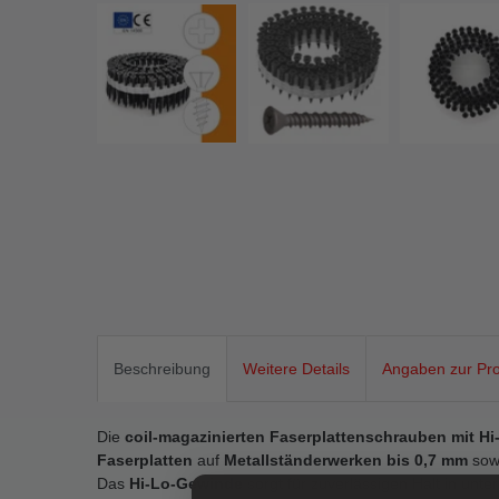
Beschreibung
Weitere Details
Angaben zur Pro
Die
coil-magazinierten Faserplattenschrauben mit H
Faserplatten
auf
Metallständerwerken bis 0,7 mm
sow
Das
Hi-Lo-Gewinde
sorgt für zuverlässigen Halt in unte