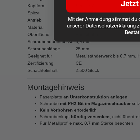
Jetzt
Kopfform
Senkkopf
Spitze
Nadelspitze
Mit der Anmeldung stimmst du 
Antrieb
Kreuzschlitz PH2
unserer
Datenschutzerklärung
z
Material
Stahl
Bestät
Oberfläche
Phosphatiert
Schraubendurchmesser
3,9 mm
Schraubenlänge
25 mm
Geeignet für
Metallständerwerk bis 0,7 mm, 
Zertifizierung
CE
Schachtelinhalt
2.500 Stück
Montagehinweis
Faserplatte
an Unterkonstruktion anlegen
Schraube
mit PH2-Bit im Magazinschrauber
set
Kein Vorbohren
erforderlich
Schraubenkopf
bündig versenken
, nicht überdre
Für Metallprofile
max. 0,7 mm
Stärke beachten