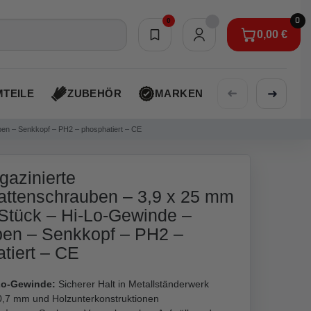
0
0
0,00 €
Merkliste
0,00 €
➜
➜
TEILE
ZUBEHÖR
MARKEN
AKTIONEN
pen – Senkkopf – PH2 – phosphatiert – CE
gazinierte
attenschrauben – 3,9 x 25 mm
Stück – Hi-Lo-Gewinde –
pen – Senkkopf – PH2 –
tiert – CE
Lo-Gewinde:
Sicherer Halt in Metallständerwerk
0,7 mm und Holzunterkonstruktionen