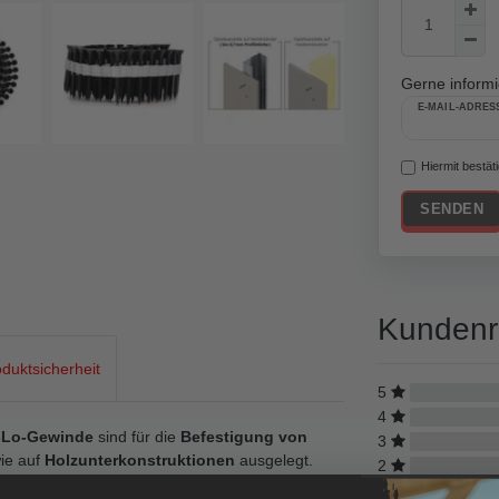
Gerne informie
E-MAIL-ADRES
Hiermit bestät
SENDEN
Kundenr
duktsicherheit
5
4
i-Lo-Gewinde
sind für die
Befestigung von
3
ie auf
Holzunterkonstruktionen
ausgelegt.
2
rschiedlichen Untergründen und reduziert die
1