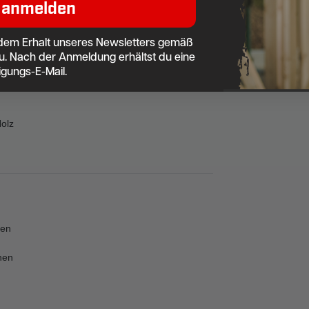
 anmelden
dem Erhalt unseres Newsletters gemäß
u. Nach der Anmeldung erhältst du eine
igungs-E-Mail.
Holz
zen
hen