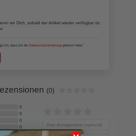
ren wir Dich, sobald der Artikel wieder verfügbar ist.
SE
*
ige ich, dass ich die
Daten­schutz­erklärung
gelesen habe.
ezensionen
(0)
0
Bewertungssterne
1
2
3
4
5
0
0
von
von
von
von
von
0
Dein
Platzhalter
5
5
5
5
5
0