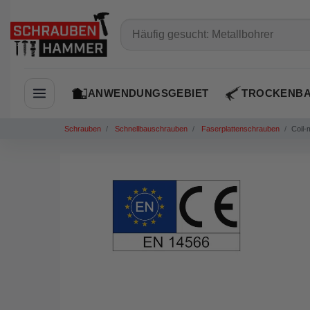
ANWENDUNGSGEBIET
TROCKENB
Navigation öffnen
Schrauben
Schnellbauschrauben
Faserplattenschrauben
Coil-