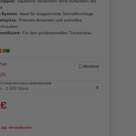
srippen:
Sauberes Versenken ohne Aufwölben der
te
l-System:
Ideal für magazinierte Schnellmontage
elspitze:
Präzises Ansetzen und schnelles
schrauben
ertifiziert:
Für den professionellen Trockenbau
7124
Merkliste
(0)
LATTENSCHRAUBEN ABMESSUNGEN
 €
 zzgl.
Versandkosten