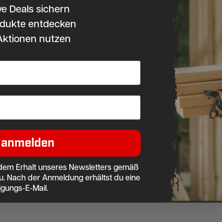
ve Deals sichern
 Türen, Vordächern, Holzkonstruktionen,
assung garantiert geprüfte Sicherheit, auch bei
dukte entdecken
Aktionen nutzen
ohrloch setzen, Schraube mit TX-Antrieb
ern
 anmelden
ereich
dem Erhalt unseres Newsletters gemäß
u. Nach der Anmeldung erhältst du eine
igungs-E-Mail.
be TX