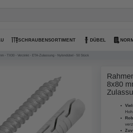
AU
SCHRAUBENSORTIMENT
DÜBEL
NORM
 - TX30 - Verzinkt - ETA-Zulassung - Nylondübel - 50 Stück
Rahmen
8x80 mm
Zulassu
Viel
Hohl
Rob
ver
Zuv