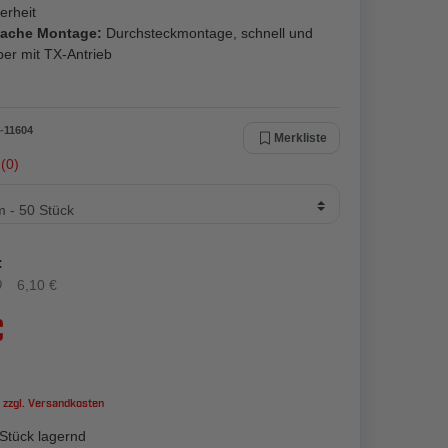
erheit
fache Montage:
Durchsteckmontage, schnell und
er mit TX-Antrieb
-
11604
Merkliste
(0)
:
0
6,10 €
€
 zzgl.
Versandkosten
Stück lagernd