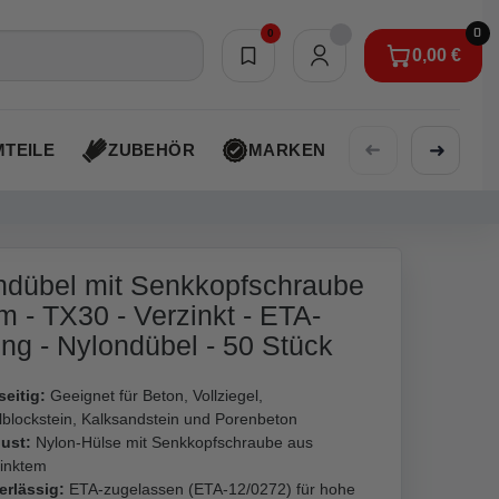
0
0
0,00 €
Merkliste
0,00 €
➜
➜
TEILE
ZUBEHÖR
MARKEN
AKTIONEN
dübel mit Senkkopfschraube
 - TX30 - Verzinkt - ETA-
ng - Nylondübel - 50 Stück
seitig:
Geeignet für Beton, Vollziegel,
blockstein, Kalksandstein und Porenbeton
ust:
Nylon-Hülse mit Senkkopfschraube aus
zinktem
erlässig:
ETA-zugelassen (ETA-12/0272) für hohe