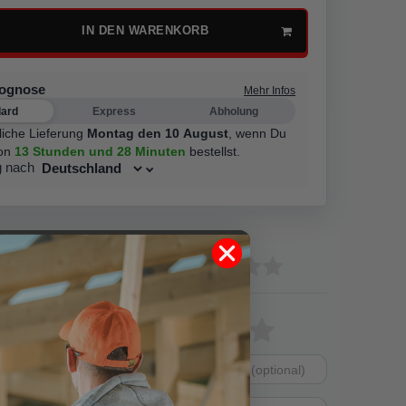
IN DEN WARENKORB
rognose
Mehr Infos
dard
Express
Abholung
liche Lieferung
Montag den 10 August
,
wenn Du
on
13 Stunden
und 28 Minuten
bestellst.
g nach
ezensionen
(0)
0
Bewertungssterne
1
2
3
4
5
0
0
von
von
von
von
von
0
Dein
Platzhalter
5
5
5
5
5
0