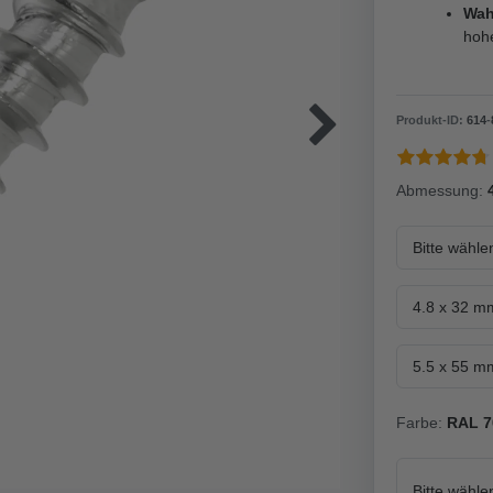
Wah
hoh
Produkt-ID:
614
-
Abmessung:
Bitte wähle
4.8 x 32 m
5.5 x 55 m
Farbe:
RAL 7
Bitte wähle