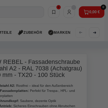
0
0
0,00 €
Merkliste
0,00 €
➜
➜
TEILE
ZUBEHÖR
MARKEN
AKTIONEN
REBEL - Fassadenschraube
tahl A2 - RAL 7038 (Achatgrau)
0 mm - TX20 - 100 Stück
lstahl A2:
Rostfrei – ideal für den Außenbereich
 Fassadenplatten:
Perfekt für Trespa-, HPL- und
rplatten
chrundkopf:
Saubere, dezente Optik
Antrieb:
Sicheres Einschrauben ohne Abrutschen