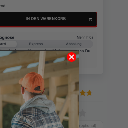
rnd
IN DEN WARENKORB
rognose
Mehr Infos
dard
Express
Abholung
liche Lieferung
Montag den 10 August
,
wenn Du
on
13 Stunden
und 27 Minuten
bestellst.
g nach
ezensionen
(16)
13
Bewertungssterne
1
2
3
4
5
2
1
von
von
von
von
von
0