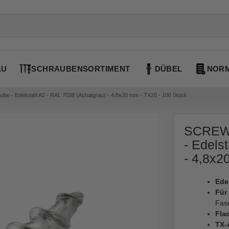
AU
SCHRAUBENSORTIMENT
DÜBEL
NORM
 - Edelstahl A2 - RAL 7038 (Achatgrau) - 4,8x20 mm - TX20 - 100 Stück
SCREW 
- Edels
- 4,8x2
Ede
Für
Fase
Fla
TX-