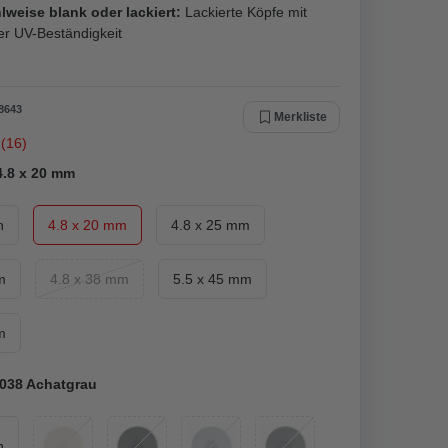
lweise blank oder lackiert:
Lackierte Köpfe mit
er UV-Beständigkeit
8643
Merkliste
(16)
4.8 x 20 mm
n
4.8 x 20 mm
4.8 x 25 mm
m
4.8 x 38 mm
5.5 x 45 mm
m
038 Achatgrau
n