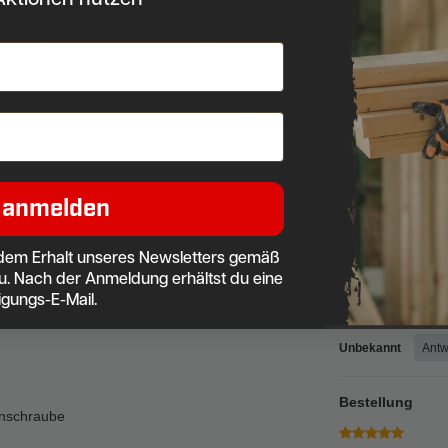
tage im Außenbereich.
1
auf und ermöglicht eine dezente Optik an der
chwertige Lackierung für
hohe UV-
her und kontrolliert einschrauben. Je nach
Trägermaterials
empfohlen.
 anmelden
Fassadenschra
dem Erhalt unseres Newsletters gemäß
u. Nach der Anmeldung erhältst du eine
Verifizierter Kauf
igungs-E-Mail.
Gute solide Quali
Unbekannt
Antw
Bestellung
enschraube