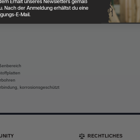
dem Erhalt unseres Newsletters gemäß
u. Nach der Anmeldung erhältst du eine
e
igungs-E-Mail.
ßenbereich
offplatten
rbohren
bindung, korrosionsgeschützt
UNITY
RECHTLICHES