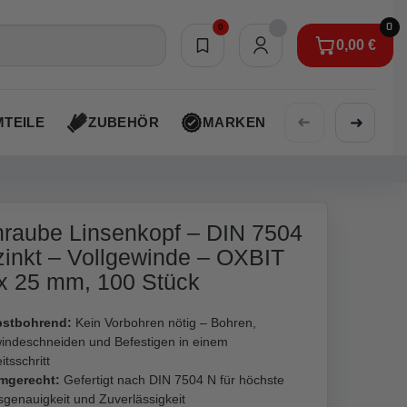
0
0
0,00 €
Merkliste
0,00 €
➜
➜
TEILE
ZUBEHÖR
MARKEN
AKTIONEN
raube Linsenkopf – DIN 7504
zinkt – Vollgewinde – OXBIT
 x 25 mm, 100 Stück
bstbohrend:
Kein Vorbohren nötig – Bohren,
indeschneiden und Befestigen in einem
itsschritt
mgerecht:
Gefertigt nach DIN 7504 N für höchste
genauigkeit und Zuverlässigkeit