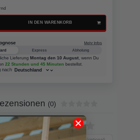
rnd
IN DEN WARENKORB
rognose
Mehr Infos
dard
Express
Abholung
liche Lieferung
Montag den 10 August
,
wenn Du
on
22 Stunden
und 45 Minuten
bestellst.
g nach
ezensionen
(0)
0
Bewertungssterne
1
2
3
4
5
0
0
von
von
von
von
von