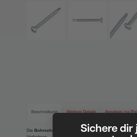
Beschreibung
Weitere Details
Angaben zur Pro
Sichere dir
Die
Bohrschraube mit Linsenkopf
ist die ideale Lösun
Vorbohren.