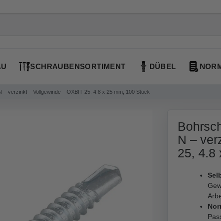
AU
SCHRAUBENSORTIMENT
DÜBEL
NORM
 – verzinkt – Vollgewinde – OXBIT 25, 4.8 x 25 mm, 100 Stück
Bohrsch
N – ver
25, 4.8
Sel
Gew
Arbe
Nor
Pass