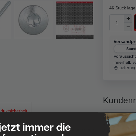
46
Stück lage
Versandp
Stan
Voraussicht
innerhalb v
Lieferun
Kundenr
duktsicherheit
5
 jetzt immer die
4
g für schnelle und sichere Verschraubungen ohne
3