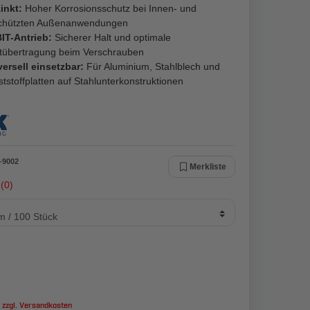
inkt:
Hoher Korrosionsschutz bei Innen- und
chützten Außenanwendungen
IT-Antrieb:
Sicherer Halt und optimale
ftübertragung beim Verschrauben
ersell einsetzbar:
Für Aluminium, Stahlblech und
tstoffplatten auf Stahlunterkonstruktionen
-
9002
Merkliste
(0)
 zzgl.
Versandkosten