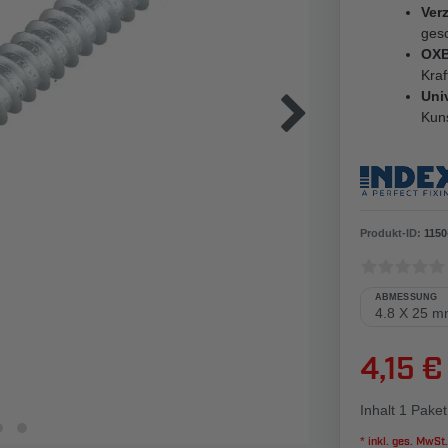
Verz
ges
OXB
Kra
Univ
Kuns
Produkt-ID:
1150
ABMESSUNG
4,15 €
Inhalt
1
Paket
* inkl. ges. MwSt.