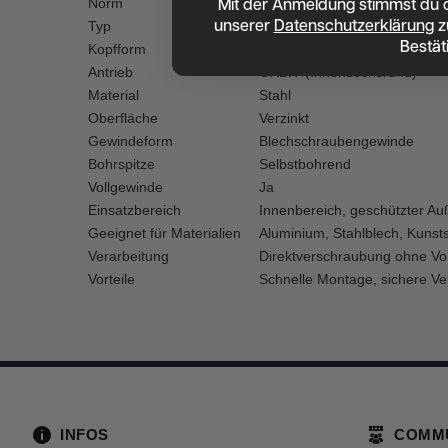
Mit der Anmeldung stimmst du 
Norm
DIN 7504 N
unserer
Datenschutzerklärung
z
Typ
Bohrschraube mit Vollgewind
Bestät
Kopfform
Linsenkopf
Antrieb
OXBIT (Innensechsrund)
Material
Stahl
Oberfläche
Verzinkt
Gewindeform
Blechschraubengewinde
Bohrspitze
Selbstbohrend
Vollgewinde
Ja
Einsatzbereich
Innenbereich, geschützter Au
Geeignet für Materialien
Aluminium, Stahlblech, Kunstst
Verarbeitung
Direktverschraubung ohne Vo
Vorteile
Schnelle Montage, sichere Ver
INFOS
COMM