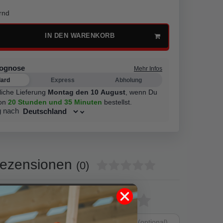
rnd
IN DEN WARENKORB
rognose
Mehr Infos
dard
Express
Abholung
liche Lieferung
Montag den 10 August
,
wenn Du
on
20 Stunden
und 35 Minuten
bestellst.
g nach
ezensionen
(0)
0
Bewertungssterne
1
2
3
4
5
0
0
von
von
von
von
von