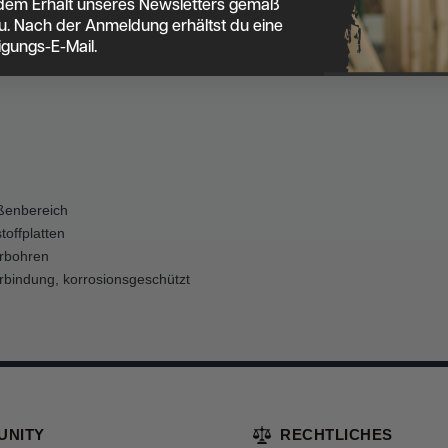
dem Erhalt unseres Newsletters gemäß
u. Nach der Anmeldung erhältst du eine
e
igungs-E-Mail.
ßenbereich
offplatten
rbohren
bindung, korrosionsgeschützt
UNITY
RECHTLICHES