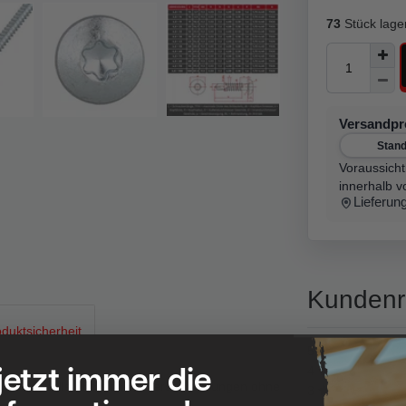
73
Stück lage
Versandp
Stan
Voraussicht
innerhalb v
Lieferun
Kundenr
duktsicherheit
5
 jetzt immer die
4
g für schnelle und sichere Verschraubungen ohne
3