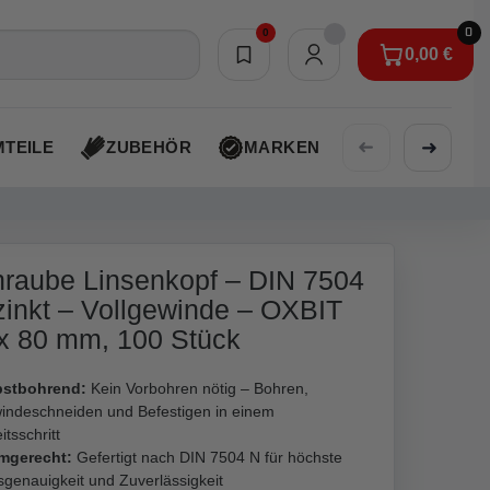
0
0
0,00 €
Merkliste
0,00 €
➜
➜
TEILE
ZUBEHÖR
MARKEN
AKTIONEN
raube Linsenkopf – DIN 7504
zinkt – Vollgewinde – OXBIT
 x 80 mm, 100 Stück
bstbohrend:
Kein Vorbohren nötig – Bohren,
indeschneiden und Befestigen in einem
itsschritt
mgerecht:
Gefertigt nach DIN 7504 N für höchste
genauigkeit und Zuverlässigkeit