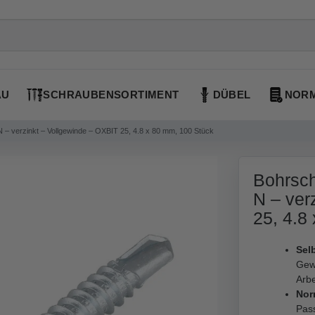
AU
SCHRAUBENSORTIMENT
DÜBEL
NORM
 – verzinkt – Vollgewinde – OXBIT 25, 4.8 x 80 mm, 100 Stück
Bohrsch
N – ver
25, 4.8
Sel
Gew
Arbe
Nor
Pass