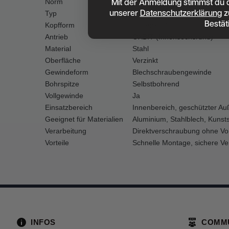
Mit der Anmeldung stimmst du 
Norm
DIN 7504 N
unserer
Datenschutzerklärung
z
Typ
Bohrschraube mit Vollgewind
Bestät
Kopfform
Linsenkopf
Antrieb
OXBIT (Innensechsrund)
Material
Stahl
Oberfläche
Verzinkt
Gewindeform
Blechschraubengewinde
Bohrspitze
Selbstbohrend
Vollgewinde
Ja
Einsatzbereich
Innenbereich, geschützter Au
Geeignet für Materialien
Aluminium, Stahlblech, Kunstst
Verarbeitung
Direktverschraubung ohne Vo
Vorteile
Schnelle Montage, sichere Ver
INFOS
COMM