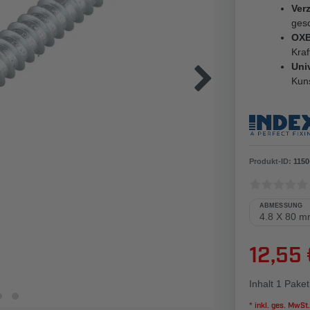
Verz
ges
OXB
Kra
Univ
Kuns
Produkt-ID:
1150
ABMESSUNG
12,55
Inhalt
1
Paket
* inkl. ges. MwSt.