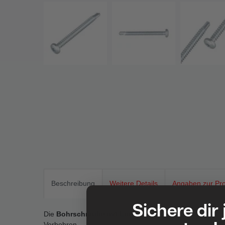
Beschreibung
Weitere Details
Angaben zur Pro
Sichere dir
Die
Bohrschraube mit Linsenkopf
ist die ideale Lösun
Vorbohren.