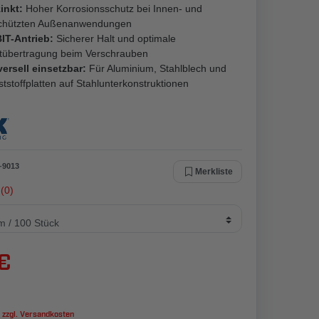
inkt:
Hoher Korrosionsschutz bei Innen- und
chützten Außenanwendungen
IT-Antrieb:
Sicherer Halt und optimale
ftübertragung beim Verschrauben
ersell einsetzbar:
Für Aluminium, Stahlblech und
tstoffplatten auf Stahlunterkonstruktionen
-
9013
Merkliste
(0)
 €
 zzgl.
Versandkosten