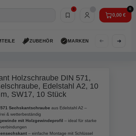
0
0
0,00 €
Merkliste
0,00 €
➜
➜
TEILE
ZUBEHÖR
MARKEN
AKTIONEN
nt Holzschraube DIN 571,
elschraube, Edelstahl A2, 10
mm, SW17, 10 Stück
 571 Sechskantschraube
aus Edelstahl A2 –
frei & wetterbeständig
lgewinde mit Holzgewindeprofil
– ideal für starke
zverbindungen
ensechskant
– einfache Montage mit Schlüssel