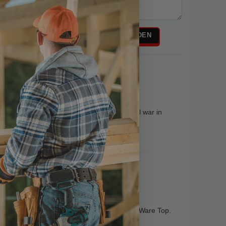
Rezensionstext
REZENSION SENDEN
Abmessung: 6 x 65 - 100 Stück
geliefern. 1Tag nach der Bestellung der Artikel war in
iter empfehlen
ort hinzufügen
Abmessung: 6 x 45 - 25 Stück
 immer.Preis Leistung sehr gut.Qualität der Ware Top.
ng.