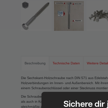
Beschreibung
Technische Daten
Weitere Detai
Die Sechskant-Holzschraube nach DIN 571 aus Edelstahl A2
Holzverbindungen im Innen- und Außenbereich. Mit ihrem
einem Schraubenschlüssel oder einer Stecknuss montier
Die Schraube verfügt über ein stabiles Teilgewinde mit H
Sichere dir
als auch in Kombination mit Edelstahl-Unterlegscheibe
gleichmäßig zu verteilen. Sie eignet sich hervorragend 