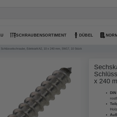
AU
SCHRAUBENSORTIMENT
DÜBEL
NORM
Schlüsselschraube, Edelstahl A2, 10 x 240 mm, SW17, 10 Stück
Sechska
Schlüss
x 240 
DIN
rost
Tei
Hol
Auß