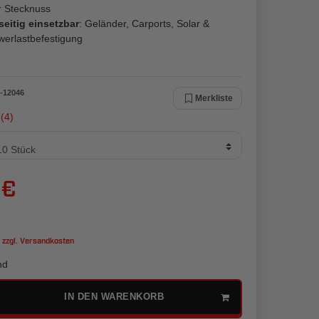
r Stecknuss
seitig einsetzbar
: Geländer, Carports, Solar &
werlastbefestigung
-
12046
Merkliste
(4)
 €
 zzgl.
Versandkosten
nd
IN DEN WARENKORB