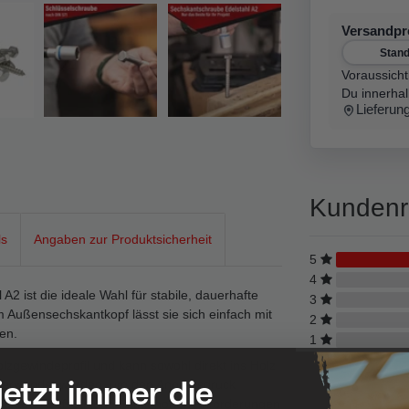
Versandp
Stan
Voraussicht
Du innerha
Lieferun
Kundenr
ls
Angaben zur Produktsicherheit
5
4
 ist die ideale Wahl für stabile, dauerhafte
3
 Außensechskantkopf lässt sie sich einfach mit
2
en.
1
olzgewindeprofil und kann sowohl direkt ins Holz
 jetzt immer die
n verwendet werden, um den Anpressdruck
für starke Befestigungen mit hohen Anforderungen