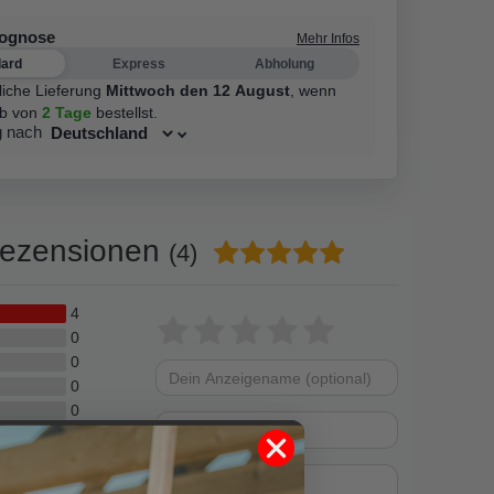
rognose
Mehr Infos
dard
Express
Abholung
liche Lieferung
Mittwoch den 12 August
,
wenn
lb von
2 Tage
bestellst.
g nach
ezensionen
(4)
4
Bewertungssterne
1
2
3
4
5
0
0
von
von
von
von
von
0
Dein
Platzhalter
5
5
5
5
5
0
Anzeigename
Bewertungssternen
Bewertungsstern
Bewertungsste
Bewertungss
Bewertung
(optional)
Titel