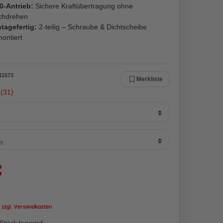
0-Antrieb:
Sichere Kraftübertragung ohne
chdrehen
tagefertig:
2-teilig – Schraube & Dichtscheibe
ontiert
11573
Merkliste
(31)
€
 zzgl.
Versandkosten
Stück lagernd