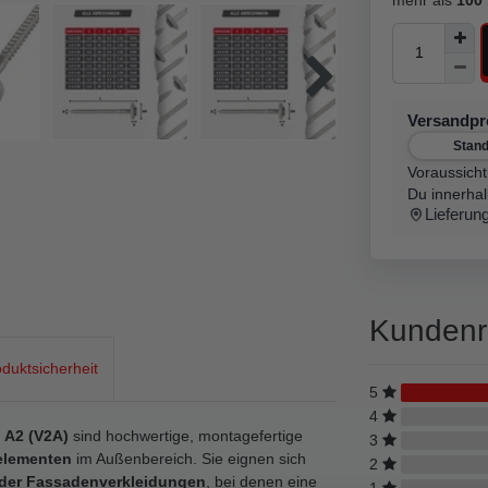
Versandp
Stan
Voraussicht
Du innerha
Lieferun
Kundenr
duktsicherheit
5
4
 A2 (V2A)
sind hochwertige, montagefertige
3
elementen
im Außenbereich. Sie eignen sich
2
oder Fassadenverkleidungen
, bei denen eine
1