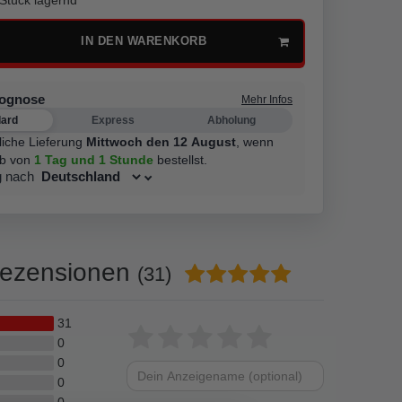
IN DEN WARENKORB
rognose
Mehr Infos
dard
Express
Abholung
liche Lieferung
Mittwoch den 12 August
,
wenn
lb von
1 Tag
und 1 Stunde
bestellst.
g nach
ezensionen
(31)
31
Bewertungssterne
1
2
3
4
5
0
0
von
von
von
von
von
0
Dein
Platzhalter
0