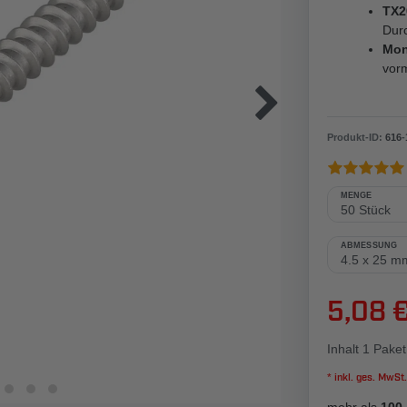
TX2
Dur
Mon
vorm
Produkt-ID:
616
-
MENGE
ABMESSUNG
5,08 
Inhalt
1
Paket
* inkl. ges. MwSt.
mehr als
100