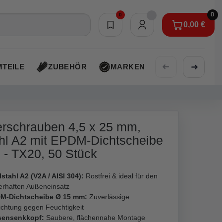
0
0
0,00 €
Merkliste
0,00 €
➜
➜
TEILE
ZUBEHÖR
MARKEN
AKTIONEN
rschrauben 4,5 x 25 mm,
hl A2 mit EPDM-Dichtscheibe
- TX20, 50 Stück
stahl A2 (V2A / AISI 304):
Rostfrei & ideal für den
erhaften Außeneinsatz
M-Dichtscheibe Ø 15 mm:
Zuverlässige
ichtung gegen Feuchtigkeit
sensenkkopf:
Saubere, flächennahe Montage