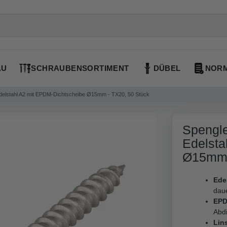
AU
SCHRAUBENSORTIMENT
DÜBEL
NORM
delstahl A2 mit EPDM-Dichtscheibe Ø15mm - TX20, 50 Stück
Spengle
Edelsta
Ø15mm 
Edel
dau
EPD
Abd
Lin