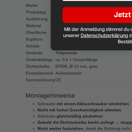
Marke
SCREW REBEL
Produkttyp
Spenglerschraube / Dichtschraube
Jetzt
Ausführung
2-teilig (Schraube + Dichtscheibe)
Material
Edelstahl A2 (V2A / AISI 304)
Mit der Anmeldung stimmst du 
Oberfläche
Blank
unserer
Datenschutzerklärung
z
Kopfform
Linsensenkkopf (ähnlich DIN 7995)
Bestät
Antrieb
TORX TX20
Gewinde
Teilgewinde
Gewindelänge
ca. 0,6 × Gesamtlänge
Dichtscheibe
EPDM, Ø 15 mm, grau
Einsatzbereich
Außenbereich
Kennzeichnung
CE
Montagehinweise
Schraube
mit einem Akkuschrauber eindrehen
Nicht mit hoher Geschwindigkeit arbeiten
Schraube
gleichmäßig eindrehen
Sobald die Dichtscheibe leicht anliegt → stop
Nicht weiter festziehen
, damit die Dichtung nicht