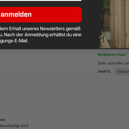
Verifizierter Kauf
 anmelden
Alles top. Schnell
Andreas L.
Antw
dem Erhalt unseres Newsletters gemäß
u. Nach der Anmeldung erhältst du eine
a
igungs-E-Mail.
Verifizierter Kauf
Sehr schnelle Li
Josef E.
Antwort
pen
 beschädigt wird