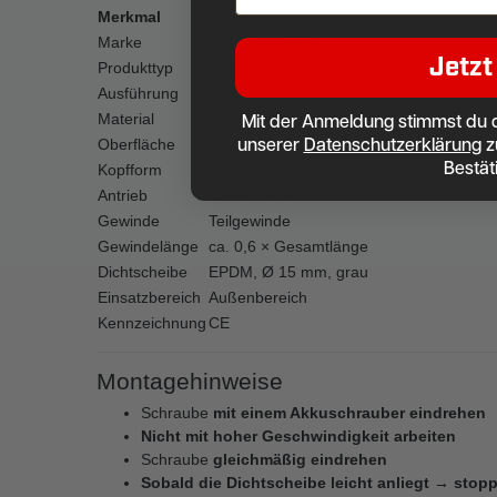
Merkmal
Wert
Marke
SCREW REBEL
Jetzt
Produkttyp
Spenglerschraube / Dichtschraube
Ausführung
2-teilig (Schraube + Dichtscheibe)
Mit der Anmeldung stimmst du 
Material
Edelstahl A2 (V2A / AISI 304)
unserer
Datenschutzerklärung
z
Oberfläche
Blank
Bestät
Kopfform
Linsensenkkopf (ähnlich DIN 7995)
Antrieb
TORX TX20
Gewinde
Teilgewinde
Gewindelänge
ca. 0,6 × Gesamtlänge
Dichtscheibe
EPDM, Ø 15 mm, grau
Einsatzbereich
Außenbereich
Kennzeichnung
CE
Montagehinweise
Schraube
mit einem Akkuschrauber eindrehen
Nicht mit hoher Geschwindigkeit arbeiten
Schraube
gleichmäßig eindrehen
Sobald die Dichtscheibe leicht anliegt → stop