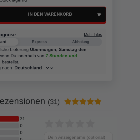
IN DEN WARENKORB
rognose
Mehr Infos
dard
Express
Abholung
liche Lieferung
Übermorgen,
Samstag den
wenn Du innerhalb von
7 Stunden
und
n
bestellst.
g nach
ezensionen
(31)
31
Bewertungssterne
1
2
3
4
5
0
0
von
von
von
von
von
0