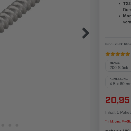
TX2
Dur
Mon
vorm
Produkt-ID:
616
-
MENGE
ABMESSUNG
20,95
Inhalt
1
Paket
* inkl. ges. MwSt.
mehr als
100