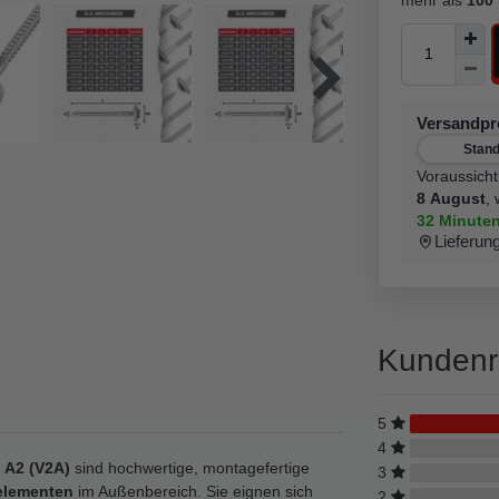
Versandp
Stan
Voraussicht
8 August
,
32 Minute
Lieferun
Kundenr
5
4
 A2 (V2A)
sind hochwertige, montagefertige
3
elementen
im Außenbereich. Sie eignen sich
2