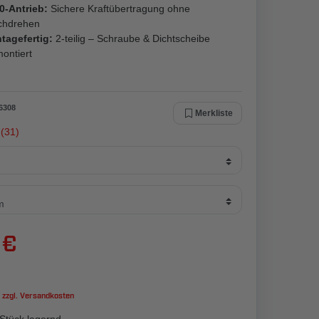
0-Antrieb:
Sichere Kraftübertragung ohne
chdrehen
tagefertig:
2-teilig – Schraube & Dichtscheibe
ontiert
6308
Merkliste
(31)
 €
 zzgl.
Versandkosten
Stück lagernd