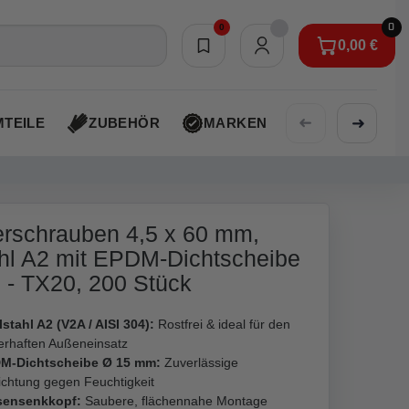
0
0
0,00 €
Merkliste
0,00 €
➜
➜
TEILE
ZUBEHÖR
MARKEN
AKTIONEN
rschrauben 4,5 x 60 mm,
hl A2 mit EPDM-Dichtscheibe
- TX20, 200 Stück
stahl A2 (V2A / AISI 304):
Rostfrei & ideal für den
erhaften Außeneinsatz
M-Dichtscheibe Ø 15 mm:
Zuverlässige
ichtung gegen Feuchtigkeit
sensenkkopf:
Saubere, flächennahe Montage