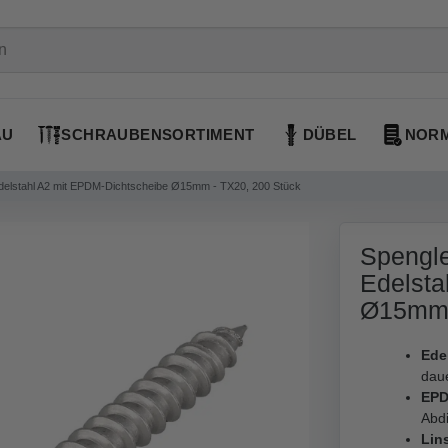
AU
SCHRAUBENSORTIMENT
DÜBEL
NORM
delstahl A2 mit EPDM-Dichtscheibe Ø15mm - TX20, 200 Stück
Spengle
Edelsta
Ø15mm 
Edel
dau
EPD
Abd
Lin