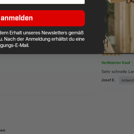
Verifizierter Kauf
 anmelden
Alles top. Schnell
Andreas L.
Antw
dem Erhalt unseres Newsletters gemäß
u. Nach der Anmeldung erhältst du eine
igungs-E-Mail.
a
Verifizierter Kauf
Sehr schnelle Li
Josef E.
Antwort
pen