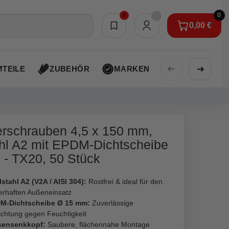
0
0
0,00 €
Merkliste
0,00 €
➜
➜
TEILE
ZUBEHÖR
MARKEN
AKTIONEN
rschrauben 4,5 x 150 mm,
hl A2 mit EPDM-Dichtscheibe
- TX20, 50 Stück
stahl A2 (V2A / AISI 304):
Rostfrei & ideal für den
erhaften Außeneinsatz
M-Dichtscheibe Ø 15 mm:
Zuverlässige
ichtung gegen Feuchtigkeit
sensenkkopf:
Saubere, flächennahe Montage