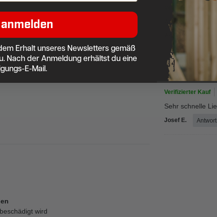
Verifizierter Kauf
 anmelden
Alles top. Schnell
Andreas L.
Antw
dem Erhalt unseres Newsletters gemäß
u. Nach der Anmeldung erhältst du eine
a
igungs-E-Mail.
Verifizierter Kauf
Sehr schnelle Li
Josef E.
Antwort
pen
 beschädigt wird