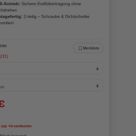
0-Antrieb:
Sichere Kraftübertragung ohne
chdrehen
tagefertig:
2-teilig – Schraube & Dichtscheibe
ontiert
8382
Merkliste
(31)
 €
 zzgl.
Versandkosten
Stück lagernd