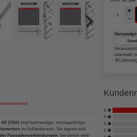
Versandp
Stan
Voraussicht
innerhalb v
Lieferun
Kundenr
duktsicherheit
5
4
 A2 (V2A)
sind hochwertige, montagefertige
3
elementen
im Außenbereich. Sie eignen sich
2
oder Fassadenverkleidungen
, bei denen eine
1