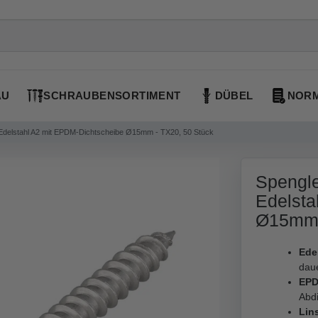
AU
SCHRAUBENSORTIMENT
DÜBEL
NORM
Edelstahl A2 mit EPDM-Dichtscheibe Ø15mm - TX20, 50 Stück
Spengle
Edelsta
Ø15mm 
Edel
dau
EPD
Abd
Lin