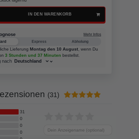
IN DEN WARENKORB
rognose
Mehr Infos
dard
Express
Abholung
liche Lieferung
Montag den 10 August
,
wenn Du
on
3 Stunden
und 37 Minuten
bestellst.
g nach
ezensionen
(31)
31
Bewertungssterne
1
2
3
4
5
0
0
von
von
von
von
von
0
Dein
Platzhalter
0