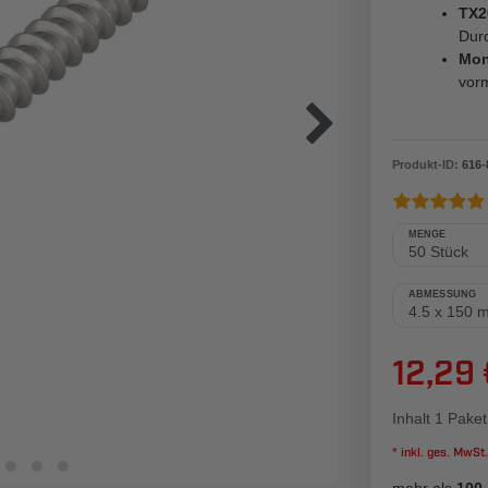
TX2
Dur
Mon
vorm
Produkt-ID:
616
-
MENGE
ABMESSUNG
12,29
Inhalt
1
Paket
* inkl. ges. MwSt.
mehr als
100