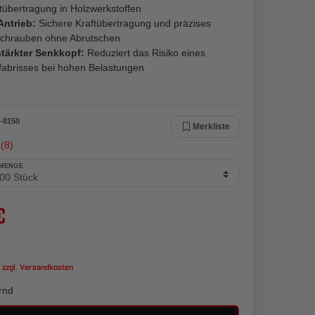
tübertragung in Holzwerkstoffen
Antrieb:
Sichere Kraftübertragung und präzises
schrauben ohne Abrutschen
stärkter Senkkopf:
Reduziert das Risiko eines
fabrisses bei hohen Belastungen
-
8150
Merkliste
(8)
 MENGE
€
 zzgl.
Versandkosten
rnd