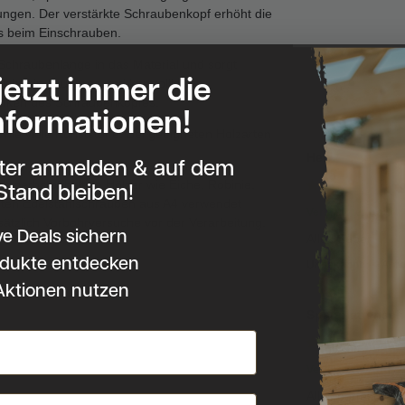
ungen. Der verstärkte Schraubenkopf erhöht die
es beim Einschrauben.
 Schraubenlänge in das Material und sorgt
 jetzt immer die
cht ein sauberes und kontrolliertes
enken des Schraubenkopfes.
nformationen!
owie viele Kunststoffe. Bei geeigneten Holzarten
Herr
tter anmelden & auf dem
Stand bleiben!
rk gerbstoffhaltige Hölzer wie Eiche, Robinie,
lten Edelstahlschrauben aus A4 verwendet
Verifizierter Kauf
ätzlich Vorbohrversuche vor der Verarbeitung.
ve Deals sichern
Alles Super
dukte entdecken
Unbekannt
Antw
Aktionen nutzen
Spanplattensc
Verifizierter Kauf
Alles perfekt. Da