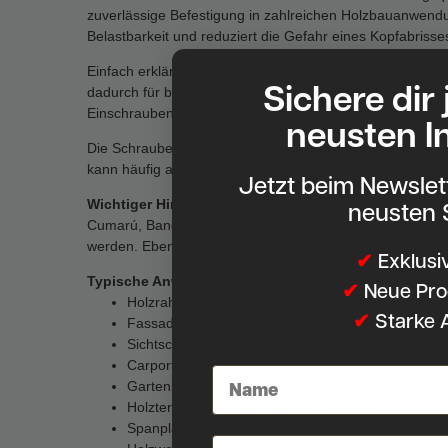
zuverlässige Befestigung in zahlreichen Holzbauanwend
Belastbarkeit und reduziert die Gefahr eines Kopfabriss
Einfach erklärt: Das Vollgewinde greift über die gesamte
Sichere dir
dadurch für besonders guten Halt. Der TX-Antrieb ermögli
Einschrauben vom Ansetzen bis zum vollständigen Vers
neusten I
Die Schraube eignet sich für zahlreiche Holzwerkstoffe s
kann häufig auf ein Vorbohren verzichtet werden.
Jetzt beim Newsle
neusten 
Wichtiger Hinweis:
Edelstahl A2 eignet sich nicht für sta
Cumarú, Bangkirai oder Merbau. Für diese Holzarten sol
werden. Ebenso empfehlen wir bei harten Hölzern grunds
✔
Exklusi
Typische Anwendungen:
✔
Neue Pro
Holzrahmenbau
✔
Starke 
Fassadenunterkonstruktionen
Sichtschutzzäune
Carports
Namenseingabe
Gartenhäuser
Holzterrassen mit geeigneten Holzarten
Spanplatten
E-Mail