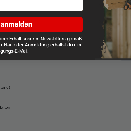
Sabine M.
Antwo
Schrauber
 anmelden
dem Erhalt unseres Newsletters gemäß
Verifizierter Kauf
u. Nach der Anmeldung erhältst du eine
Sehr schnelle Li
igungs-E-Mail.
Unbekannt
Antw
tung)
latten
.