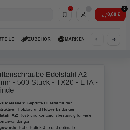
0
0
0,00 €
Merkliste
0,00 €
➜
➜
TEILE
ZUBEHÖR
MARKEN
AKTIONEN
ttenschraube Edelstahl A2 -
mm - 500 Stück - TX20 - ETA -
inde
-zugelassen:
Geprüfte Qualität für den
struktiven Holzbau und Holzverbindungen
lstahl A2:
Rost- und korrosionsbeständig für viele
enanwendungen
lgewinde:
Hohe Haltekräfte und optimale