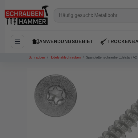
ANWENDUNGSGEBIET
TROCKENB
Navigation öffnen
Schrauben
Edelstahlschrauben
Spanplattenschraube Edelstahl A2 