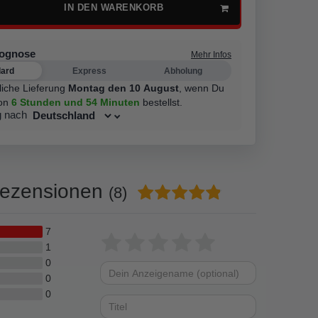
IN DEN WARENKORB
rognose
Mehr Infos
dard
Express
Abholung
liche Lieferung
Montag den 10 August
,
wenn Du
on
6 Stunden
und 54 Minuten
bestellst.
g nach
ezensionen
(8)
7
Bewertungssterne
1
2
3
4
5
1
0
von
von
von
von
von
0
Dein
Platzhalter
5
5
5
5
5
0
Anzeigename