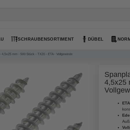
AU
SCHRAUBENSORTIMENT
DÜBEL
NORM
- 4,5x25 mm - 500 Stück - TX20 - ETA - Vollgewinde
Spanpla
4,5x25 
Vollgew
ETA
kon
Ede
Auß
Vol