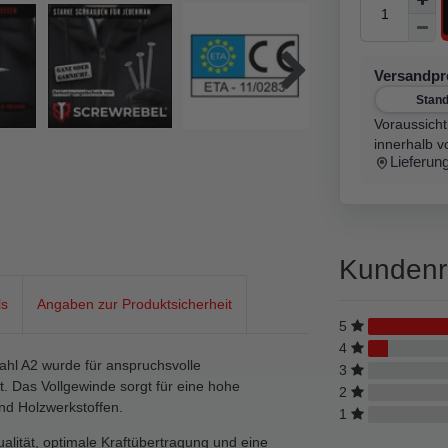
Versandp
Stan
Voraussicht
innerhalb v
Lieferun
Kundenr
ls
Angaben zur Produktsicherheit
5
4
hl A2 wurde für anspruchsvolle
3
. Das Vollgewinde sorgt für eine hohe
2
nd Holzwerkstoffen.
1
lität, optimale Kraftübertragung und eine