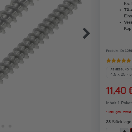
Kraf
TX-
Ein
Ver
Kop
Produkt-ID:
1050
ABMESSUNG /
11,40 
Inhalt
1
Paket
* inkl. ges. MwSt.
23
Stück lage