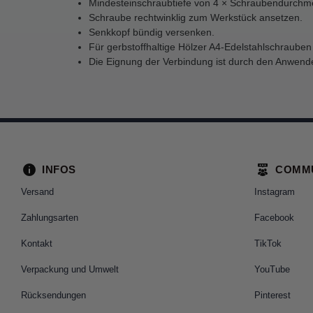
Mindesteinschraubtiefe von 4 × Schraubendurchme
Schraube rechtwinklig zum Werkstück ansetzen.
Senkkopf bündig versenken.
Für gerbstoffhaltige Hölzer A4-Edelstahlschraube
Die Eignung der Verbindung ist durch den Anwende
INFOS
COMM
Versand
Instagram
Zahlungsarten
Facebook
Kontakt
TikTok
Verpackung und Umwelt
YouTube
Rücksendungen
Pinterest