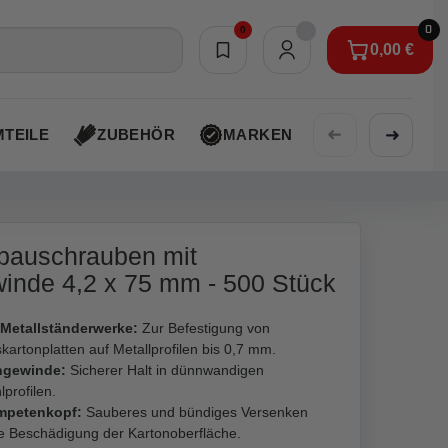
0
0
0,00 €
Merkliste
0,00 €
➜
➜
TEILE
ZUBEHÖR
MARKEN
AKTIONEN
bauschrauben mit
inde 4,2 x 75 mm - 500 Stück
 Metallständerwerke:
Zur Befestigung von
kartonplatten auf Metallprofilen bis 0,7 mm.
ngewinde:
Sicherer Halt in dünnwandigen
lprofilen.
mpetenkopf:
Sauberes und bündiges Versenken
e Beschädigung der Kartonoberfläche.