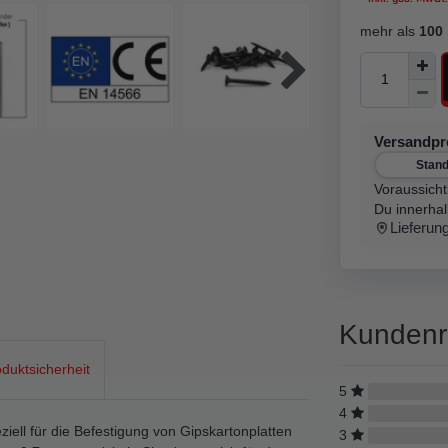
mehr als
100
Versandp
Stan
Voraussicht
Du innerha
Lieferun
Kundenr
duktsicherheit
5
4
ell für die Befestigung von Gipskartonplatten
3