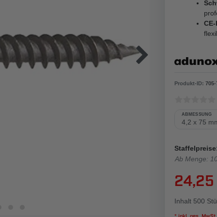
Sch
prof
CE-
flex
Produkt-ID:
705
-
ABMESSUNG
Staffelpreise
Ab Menge: 1
24,25
Inhalt
500
Stü
* inkl. ges. MwSt.