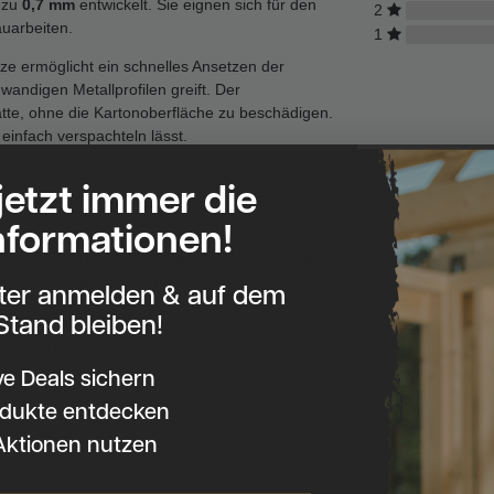
s zu
0,7 mm
entwickelt. Sie eignen sich für den
2
uarbeiten.
1
ze ermöglicht ein schnelles Ansetzen der
andigen Metallprofilen greift. Der
atte, ohne die Kartonoberfläche zu beschädigen.
einfach verspachteln lässt.
rtonplatte in das Metallprofil eingeschraubt. Der
 jetzt immer die
 diese sicher auf der Unterkonstruktion fest.
nformationen!
phatiert. Die Phosphatierung schützt die
chemische Reaktion mit der Gipskartonplatte.
köpfe zusätzlich vor Feuchtigkeit geschützt.
tter anmelden & auf dem
Stand bleiben!
für Metallprofile bis
0,7 mm
Materialstärke
llbauschrauben mit Grobgewinde verwendet
ve Deals sichern
dukte entdecken
Aktionen nutzen