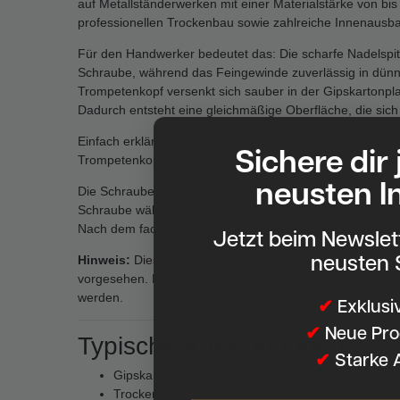
auf Metallständerwerken mit einer Materialstärke von bi
professionellen Trockenbau sowie zahlreiche Innenausba
Für den Handwerker bedeutet das: Die scharfe Nadelspit
Schraube, während das Feingewinde zuverlässig in dünnw
Trompetenkopf versenkt sich sauber in der Gipskartonpl
Dadurch entsteht eine gleichmäßige Oberfläche, die sich 
Einfach erklärt: Die Schraube wird direkt durch die Gipska
Sichere dir
Trompetenkopf verschwindet bündig in der Platte und hält
neusten I
Die Schrauben bestehen aus Stahl und sind schwarz phos
Schraube während der Verarbeitung und verhindert eine 
Nach dem fachgerechten Verspachteln sind die Schrauben
Jetzt beim Newsle
neusten 
Hinweis:
Diese Schnellbauschrauben sind ausschließlich 
vorgesehen. Für Holzunterkonstruktionen sollten Schne
werden.
✔
Exklusi
✔
Neue Pro
Typische Anwendungen:
✔
Starke 
Gipskartonplatten auf Metallständerwerken
Trockenbau