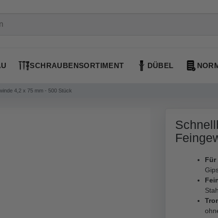
AU
SCHRAUBENSORTIMENT
DÜBEL
NORM
winde 4,2 x 75 mm - 500 Stück
Schnell
Feingew
Für
Gips
Fei
Stah
Tro
ohn