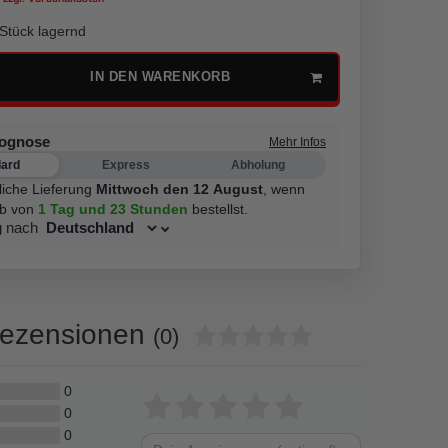
Stück lagernd
IN DEN WARENKORB
rognose
Mehr Infos
dard
Express
Abholung
liche Lieferung
Mittwoch den 12 August
,
wenn
lb von
1 Tag
und 23 Stunden
bestellst.
g nach
ezensionen
(0)
0
Bewertungssterne
1
2
3
4
5
0
0
von
von
von
von
von