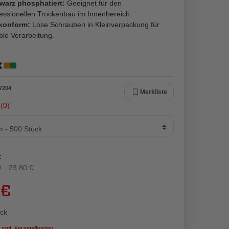
warz phosphatiert:
Geeignet für den
essionellen Trockenbau im Innenbereich.
konform:
Lose Schrauben in Kleinverpackung für
ible Verarbeitung.
7204
Merkliste
(0)
:
0
23,80 €
 €
ck
 zzgl.
Versandkosten