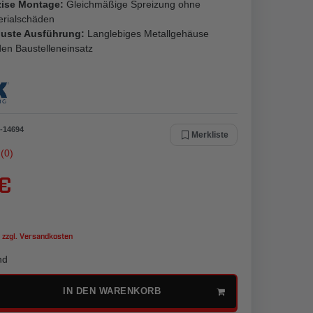
zise Montage:
Gleichmäßige Spreizung ohne
erialschäden
uste Ausführung:
Langlebiges Metallgehäuse
den Baustelleneinsatz
-
14694
Merkliste
(0)
 €
 zzgl.
Versandkosten
nd
IN DEN WARENKORB