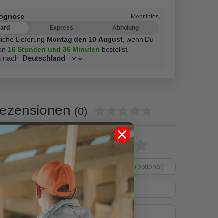
rognose
Mehr Infos
dard
Express
Abholung
liche Lieferung
Montag den 10 August
,
wenn Du
on
16 Stunden
und 36 Minuten
bestellst.
g nach
ezensionen
(0)
0
Bewertungssterne
1
2
3
4
5
0
0
von
von
von
von
von
0
Dein
Platzhalter
5
5
5
5
5
0
Anzeigename
Bewertungssternen
Bewertungsstern
Bewertungsste
Bewertungss
Bewertung
(optional)
Titel