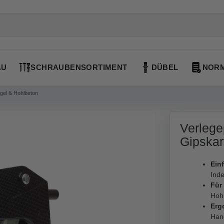
AU
SCHRAUBENSORTIMENT
DÜBEL
NORM
egel & Hohlbeton
Verlege
Gipskar
Ein
Inde
Für
Hoh
Erg
Han