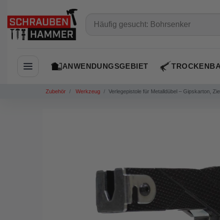
ANWENDUNGSGEBIET
TROCKENB
Navigation öffnen
Zubehör
Werkzeug
Verlegepistole für Metalldübel – Gipskarton, Zi