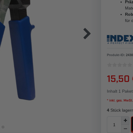
Prä
Mat
Rob
für 
Produkt-ID:
2430
15,50
Inhalt
1
Paket
* inkl. ges. MwSt.
4
Stück lager