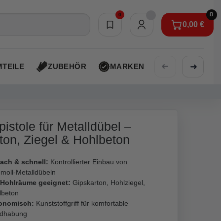
0
0
0,00 €
Merkliste
0,00 €
➜
➜
TEILE
ZUBEHÖR
MARKEN
AKTIONEN
pistole für Metalldübel –
ton, Ziegel & Hohlbeton
fach & schnell:
Kontrollierter Einbau von
moll-Metalldübeln
 Hohlräume geeignet:
Gipskarton, Hohlziegel,
lbeton
onomisch:
Kunststoffgriff für komfortable
dhabung