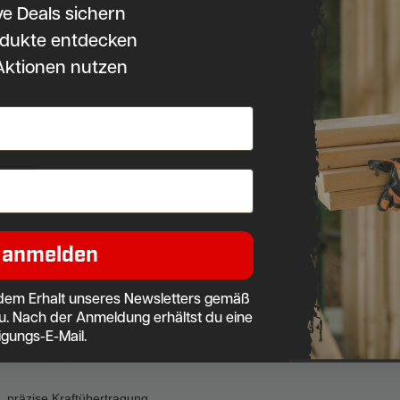
ve Deals sichern
NPIS Verlegepistole gelingt die Montage
dukte entdecken
Aktionen nutzen
onwänden
hlblock
ausbau
 anmelden
dem Erhalt unseres Newsletters gemäß
u. Nach der Anmeldung erhältst du eine
igungs-E-Mail.
block
ohlraumdübel
präzise Kraftübertragung