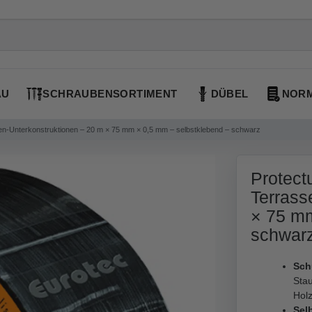
AU
SCHRAUBENSORTIMENT
DÜBEL
NORM
en-Unterkonstruktionen – 20 m × 75 mm × 0,5 mm – selbstklebend – schwarz
Protect
Terrass
× 75 mm
schwar
Sch
Sta
Hol
Sel