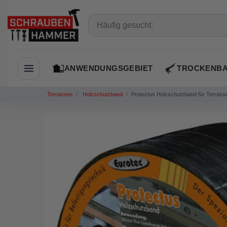
ANWENDUNGSGEBIET
TROCKENB
Navigation öffnen
Terrassen
Holzschutzband
Protectus Holzschutzband für Terrass