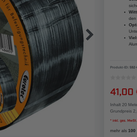
sich
Wit
den
Opt
Unte
Viel
Alum
Produkt-ID:
592
-
41,00
Inhalt
20
Met
Grundpreis
2,
* inkl. ges. MwSt.
mehr als
100