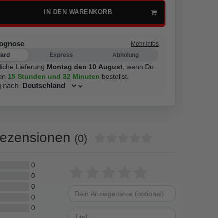
IN DEN WARENKORB
rognose
Mehr Infos
dard
Express
Abholung
liche Lieferung
Montag den 10 August
,
wenn Du
on
15 Stunden
und 32 Minuten
bestellst.
g nach
ezensionen
(0)
0
Bewertungssterne
1
2
3
4
5
0
0
von
von
von
von
von
0
Dein
Platzhalter
5
5
5
5
5
0
Anzeigename