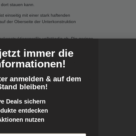
 dort stauen kann.
st einseitig mit einer stark haftenden
 auf der Oberseite der Unterkonstruktion
konstruktionsprofile vollständig ab. Die geringe
ss auf die Höhenberechnung der
jetzt immer die
nformationen!
später direkt durch das Band in die
 weiterhin erhalten bleibt.
ter anmelden & auf dem
tabil
und kann auch als
elektrisch isolierende
tand bleiben!
inkten Stahlträgern
eingesetzt werden.
t werden. Bei lackierten oder beschichteten
ve Deals sichern
dukte entdecken
Aktionen nutzen
nbau
Staunässe