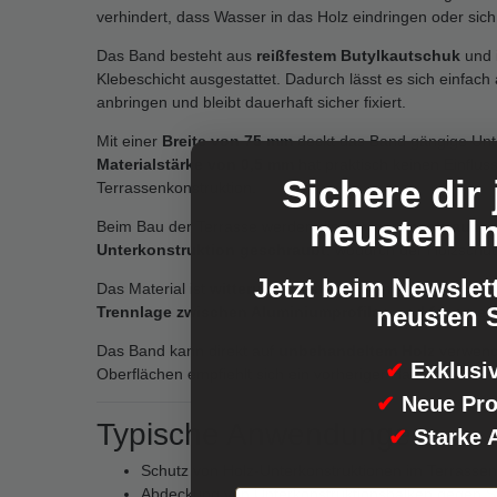
verhindert, dass Wasser in das Holz eindringen oder sich
Das Band besteht aus
reißfestem Butylkautschuk
und i
Klebeschicht ausgestattet. Dadurch lässt es sich einfach
anbringen und bleibt dauerhaft sicher fixiert.
Mit einer
Breite von 75 mm
deckt das Band gängige Unter
Materialstärke von 0,5 mm
hat praktisch keinen Einflu
Sichere dir 
Terrassenkonstruktion.
neusten I
Beim Bau der Terrasse werden die
Terrassenschrauben 
Unterkonstruktion geschraubt
, wodurch der Holzschutz
Jetzt beim Newslet
Das Material ist
witterungsbeständig und temperaturs
neusten S
Trennlage zwischen Aluminiumprofilen und feuerverz
Das Band kann direkt auf
unbehandeltem Holz
verwende
✔
Exklusi
Oberflächen empfiehlt sich ein vorheriger Hafttest.
✔
Neue Pro
Typische Anwendungen
✔
Starke 
Schutz von Holz-Unterkonstruktionen im Terrasse
Abdeckung von Unterkonstruktionsbalken gegen 
Namenseingabe