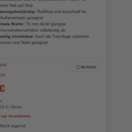
eren Halt auf Holz
terungsbeständig:
Reißfest und dauerhaft für
 Außeneinsatz geeignet
imale Breite:
75 mm deckt gängige
rkonstruktionshölzer vollständig ab
seitig einsetzbar:
Auch als Trennlage zwischen
inium und Stahl geeignet
6213
Merkliste
(0)
 €
er
05 € / Meter
 zzgl.
Versandkosten
Stück lagernd