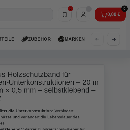
0
0
0,00 €
Merkliste
0,00 €
➜
➜
TEILE
ZUBEHÖR
MARKEN
AKTIONEN
us Holzschutzband für
en-Unterkonstruktionen – 20 m
 × 0,5 mm – selbstklebend –
z
ützt die Unterkonstruktion:
Verhindert
unässe und verlängert die Lebensdauer des
zes
bstklebend:
Starker Butylkautschuk-Kleber für