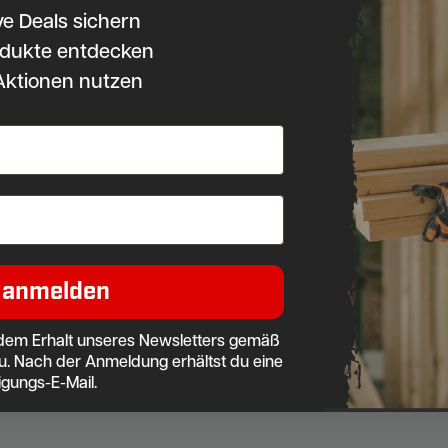
ve Deals sichern
 der Küche, in der Werkstatt oder an der Theke.
dukte entdecken
der Wera-Fans ist dieser Kapselöffner eine
Aktionen nutzen
 anmelden
dem Erhalt unseres Newsletters gemäß
u. Nach der Anmeldung erhältst du eine
igungs-E-Mail.