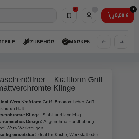
0
0
0,00 €
Merkliste
0,00 €
➜
➜
TEILE
ZUBEHÖR
MARKEN
AKTIONEN
aschenöffner – Kraftform Griff
mattverchromte Klinge
inal Wera Kraftform Griff:
Ergonomischer Griff
sicheren Halt
tverchromte Klinge:
Stabil und langlebig
onomisches Design:
Angenehme Handhabung
 bei Wera Werkzeugen
seitig einsetzbar:
Ideal für Küche, Werkstatt oder