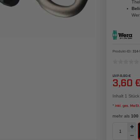
The
Bel
Wer
Produkt-ID:
314
-
UVP 8,90 €
3,60 
Inhalt
1
Stück
* inkl. ges. MwSt.
mehr als
100