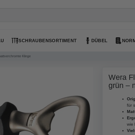
AU
SCHRAUBENSORTIMENT
DÜBEL
NORM
mattverchromte Klinge
Wera Fl
grün – 
Orig
für 
Mat
Erg
wie
Viel