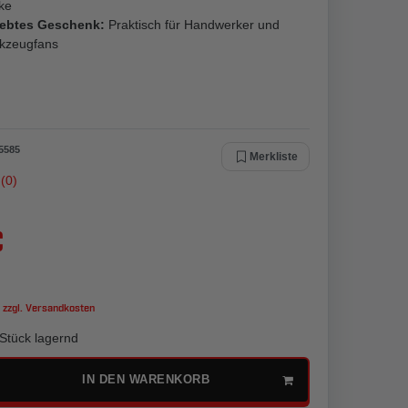
ke
iebtes Geschenk:
Praktisch für Handwerker und
kzeugfans
5585
Merkliste
(0)
€
 zzgl.
Versandkosten
Stück lagernd
IN DEN WARENKORB