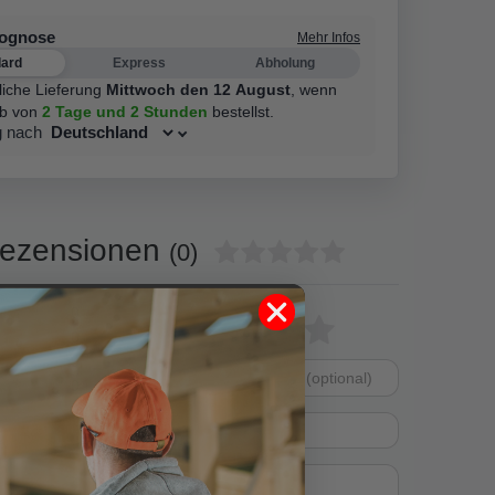
rognose
Mehr Infos
dard
Express
Abholung
liche Lieferung
Mittwoch den 12 August
,
wenn
lb von
2 Tage
und 2 Stunden
bestellst.
g nach
ezensionen
(0)
0
Bewertungssterne
1
2
3
4
5
0
0
von
von
von
von
von
0
Dein
Platzhalter
5
5
5
5
5
0
Anzeigename
Bewertungssternen
Bewertungsstern
Bewertungsste
Bewertungss
Bewertung
(optional)
Titel