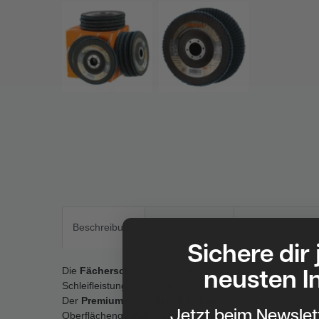
Beschreibung
Weitere Details
Angaben zur Pro
Sichere dir
neusten I
Die
Fächerschleifscheibe mit Zirkonkorund
bietet ein
Schleifleistung, Laufruhe und Lebensdauer.
Der
Premium-Schleifstoff Zirkonkorund
sorgt für schn
Jetzt beim Newsle
Oberflächenqualität – auch bei hohen Druckbelastungen.