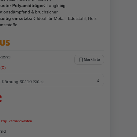
uster Polyamidträger:
Langlebig,
ationsdämpfend & bruchsicher
seitig einsetzbar:
Ideal für Metall, Edelstahl, Holz
nststoffe
-
12723
Merkliste
(0)
€
 zzgl.
Versandkosten
rnd