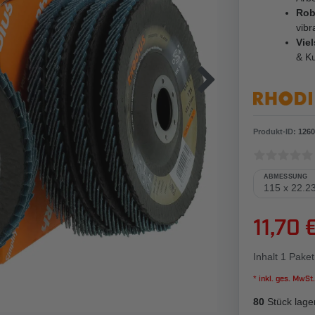
Rob
vibr
Viel
& Ku
Produkt-ID:
1260
ABMESSUNG
11,70 
Inhalt
1
Paket
* inkl. ges. MwSt.
80
Stück lage