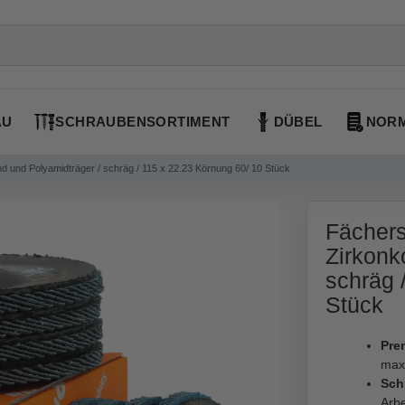
AU
SCHRAUBENSORTIMENT
DÜBEL
NORM
d und Polyamidträger / schräg / 115 x 22.23 Körnung 60/ 10 Stück
Fächers
Zirkonk
schräg 
Stück
Pre
max
Sch
Arbe