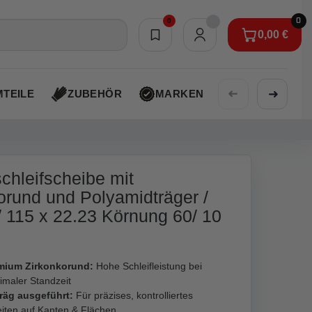
0
0
0,00 €
Merkliste
0,00 €
➜
➜
TEILE
ZUBEHÖR
MARKEN
AKTIONEN
chleifscheibe mit
orund und Polyamidträger /
/ 115 x 22.23 Körnung 60/ 10
mium Zirkonkorund:
Hohe Schleifleistung bei
imaler Standzeit
räg ausgeführt:
Für präzises, kontrolliertes
iten auf Kanten & Flächen