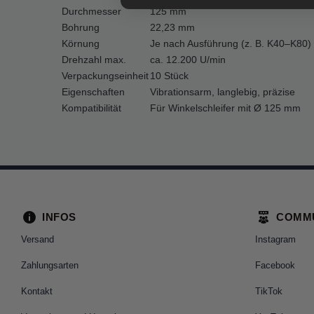
Durchmesser
125 mm
Bohrung
22,23 mm
Körnung
Je nach Ausführung (z. B. K40–K80)
Drehzahl max.
ca. 12.200 U/min
Verpackungseinheit
10 Stück
Eigenschaften
Vibrationsarm, langlebig, präzise
Kompatibilität
Für Winkelschleifer mit Ø 125 mm
INFOS
COMM
Versand
Instagram
Zahlungsarten
Facebook
Kontakt
TikTok