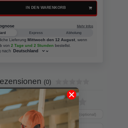
IN DEN WARENKORB
rognose
Mehr Infos
dard
Express
Abholung
liche Lieferung
Mittwoch den 12 August
,
wenn
lb von
2 Tage
und 2 Stunden
bestellst.
g nach
ezensionen
(0)
0
Bewertungssterne
1
2
3
4
5
0
0
von
von
von
von
von
0
Dein
Platzhalter
5
5
5
5
5
0
Anzeigename