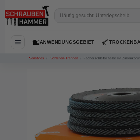
ANWENDUNGSGEBIET
TROCKENB
Navigation öffnen
Sonstiges
Schleifen-Trennen
Fächerschleifscheibe mit Zirkonkorun