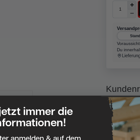
Versandp
Stan
Voraussicht
Du innerha
Lieferun
Kundenr
duktsicherheit
 jetzt immer die
5
4
nformationen!
e exzellente Kombination aus hoher
3
2
elle Materialabtragung und gleichmäßige
1
tter anmelden & auf dem