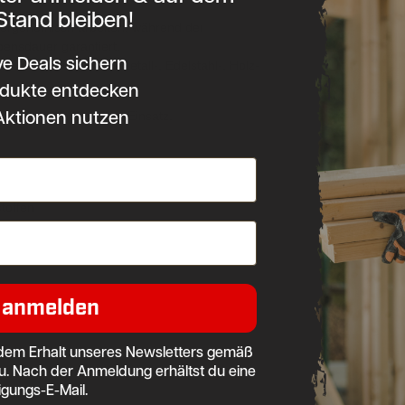
Stand bleiben!
d ergonomisch arbeiten, während der
bensdauer garantiert.
ve Deals sichern
elle Anwendungen im Metall-, Edelstahl-, Holz-
dukte entdecken
Aktionen nutzen
zient für den täglichen Einsatz.
toffen
 anmelden
dem Erhalt unseres Newsletters gemäß
u. Nach der Anmeldung erhältst du eine
igungs-E-Mail.